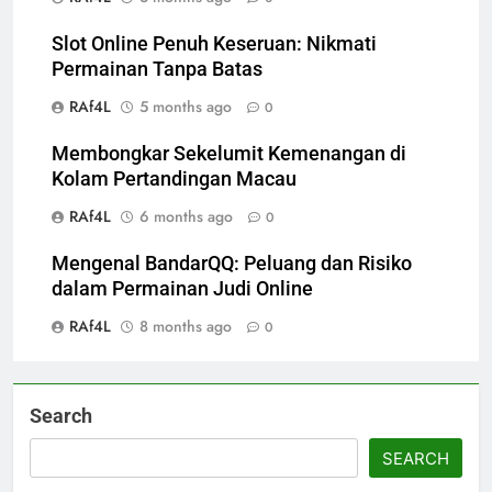
Slot Online Penuh Keseruan: Nikmati
Permainan Tanpa Batas
RAf4L
5 months ago
0
Membongkar Sekelumit Kemenangan di
Kolam Pertandingan Macau
RAf4L
6 months ago
0
Mengenal BandarQQ: Peluang dan Risiko
dalam Permainan Judi Online
RAf4L
8 months ago
0
Search
SEARCH