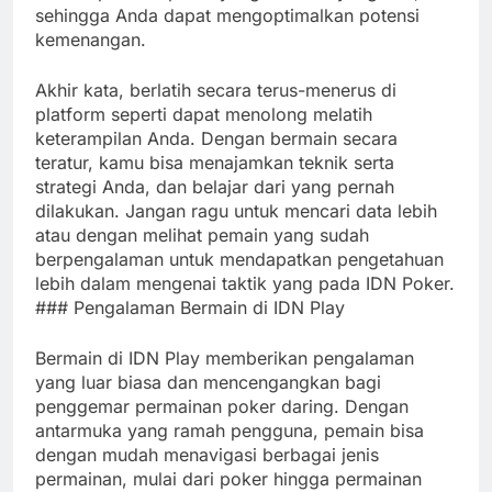
sehingga Anda dapat mengoptimalkan potensi
kemenangan.
Akhir kata, berlatih secara terus-menerus di
platform seperti dapat menolong melatih
keterampilan Anda. Dengan bermain secara
teratur, kamu bisa menajamkan teknik serta
strategi Anda, dan belajar dari yang pernah
dilakukan. Jangan ragu untuk mencari data lebih
atau dengan melihat pemain yang sudah
berpengalaman untuk mendapatkan pengetahuan
lebih dalam mengenai taktik yang pada IDN Poker.
### Pengalaman Bermain di IDN Play
Bermain di IDN Play memberikan pengalaman
yang luar biasa dan mencengangkan bagi
penggemar permainan poker daring. Dengan
antarmuka yang ramah pengguna, pemain bisa
dengan mudah menavigasi berbagai jenis
permainan, mulai dari poker hingga permainan