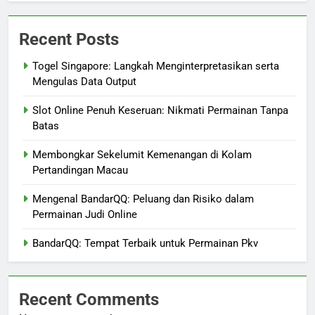
Recent Posts
Togel Singapore: Langkah Menginterpretasikan serta
Mengulas Data Output
Slot Online Penuh Keseruan: Nikmati Permainan Tanpa
Batas
Membongkar Sekelumit Kemenangan di Kolam
Pertandingan Macau
Mengenal BandarQQ: Peluang dan Risiko dalam
Permainan Judi Online
BandarQQ: Tempat Terbaik untuk Permainan Pkv
Recent Comments