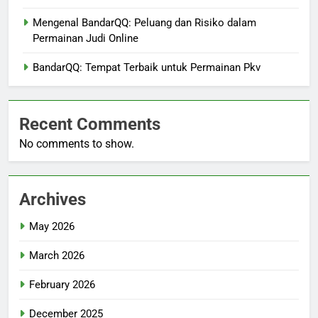
Mengenal BandarQQ: Peluang dan Risiko dalam
Permainan Judi Online
BandarQQ: Tempat Terbaik untuk Permainan Pkv
Recent Comments
No comments to show.
Archives
May 2026
March 2026
February 2026
December 2025