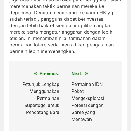
merencanakan taktik permainan mereka ke
depannya. Dengan mengetahui keluaran HK yg
sudah terjadi, pengguna dapat berinvestasi
dengan lebih baik efisien dalam pilihan angka
mereka serta mengatur anggaran dengan lebih
efisien. Ini menambah nilai tambahan dalam
permainan lotere serta menjadikan pengalaman
bermain lebih menyenangkan.
Previous:
Next:
Post
navigation
Petunjuk Lengkap
Permainan IDN
Menggunakan
Poker:
Permainan
Mengeksplorasi
Supertogel untuk
Potensi dengan
Pendatang Baru
Game yang
Menawan