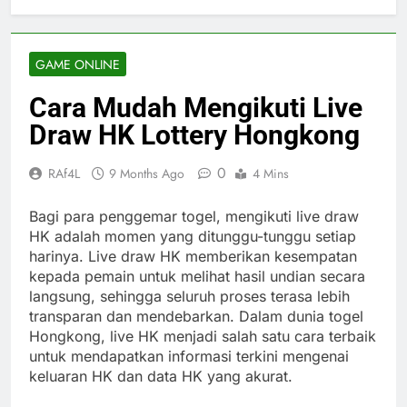
GAME ONLINE
Cara Mudah Mengikuti Live
Draw HK Lottery Hongkong
0
RAf4L
9 Months Ago
4 Mins
Bagi para penggemar togel, mengikuti live draw
HK adalah momen yang ditunggu-tunggu setiap
harinya. Live draw HK memberikan kesempatan
kepada pemain untuk melihat hasil undian secara
langsung, sehingga seluruh proses terasa lebih
transparan dan mendebarkan. Dalam dunia togel
Hongkong, live HK menjadi salah satu cara terbaik
untuk mendapatkan informasi terkini mengenai
keluaran HK dan data HK yang akurat.