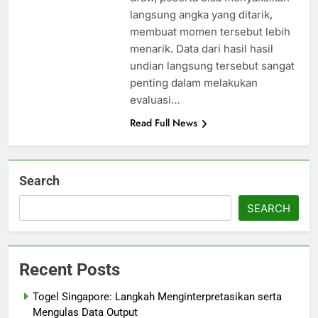
langsung angka yang ditarik,
membuat momen tersebut lebih
menarik. Data dari hasil hasil
undian langsung tersebut sangat
penting dalam melakukan
evaluasi…
Read Full News
Search
SEARCH
Recent Posts
Togel Singapore: Langkah Menginterpretasikan serta
Mengulas Data Output