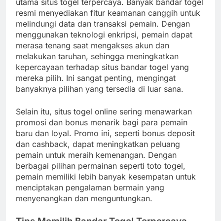
utama situs togel terpercaya. Banyak bandar togel
resmi menyediakan fitur keamanan canggih untuk
melindungi data dan transaksi pemain. Dengan
menggunakan teknologi enkripsi, pemain dapat
merasa tenang saat mengakses akun dan
melakukan taruhan, sehingga meningkatkan
kepercayaan terhadap situs bandar togel yang
mereka pilih. Ini sangat penting, mengingat
banyaknya pilihan yang tersedia di luar sana.
Selain itu, situs togel online sering menawarkan
promosi dan bonus menarik bagi para pemain
baru dan loyal. Promo ini, seperti bonus deposit
dan cashback, dapat meningkatkan peluang
pemain untuk meraih kemenangan. Dengan
berbagai pilihan permainan seperti toto togel,
pemain memiliki lebih banyak kesempatan untuk
menciptakan pengalaman bermain yang
menyenangkan dan menguntungkan.