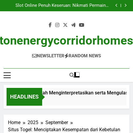
Togel Singapore: Langkah Menginterpretasikan serta
Skip
Mengulas Data Output
Slot Online Penuh Keseruan: Nikmati Permainan
to
Tanpa Batas
Membongkar Sekelumit Kemenangan di Kolam
Pertandingan Macau
Mengenal BandarQQ: Peluang dan Risiko dalam
content
Permainan Judi Online
Togel Singapore: Langkah Menginterpretasikan serta
Mengulas Data Output
Slot Online Penuh Keseruan: Nikmati Permainan
Tanpa Batas
Membongkar Sekelumit Kemenangan di Kolam
tonenergycorridorhome
Pertandingan Macau
Mengenal BandarQQ: Peluang dan Risiko dalam
Permainan Judi Online
NEWSLETTER
RANDOM NEWS
Singapore: Langkah Menginterpretasikan serta Mengulas Data
HEADLINES
s Ago
Home
2025
September
Situs Togel: Menciptakan Kesempatan dari Kebetulan