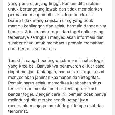
yang perlu dijunjung tinggi. Pemain diharapkan
untuk bertanggung jawab dan tidak membiarkan
permainan mengambil alih hidup mereka. Ini
berarti tidak menghabiskan uang yang tidak
mampu kehilangan dan selalu bermain dengan niat
hiburan. Situs bandar togel dan togel online yang
terpercaya seringkali menyediakan informasi dan
sumber daya untuk membantu pemain memahami
cara bermain secara etis.
Terakhir, sangat penting untuk memilih situs togel
yang kredibel. Banyaknya penawaran di luar sana
dapat menjadi tantangan, namun situs togel resmi
menyediakan jaminan keamanan dan integritas.
Pemain harus selalu memeriksa keabsahan situs
tersebut dan melakukan riset tentang reputasi
bandar togel. Dengan cara ini, pemain tidak hanya
melindungi diri mereka sendiri tetapi juga
membantu menjaga industri togel tetap sehat dan
terhormat.