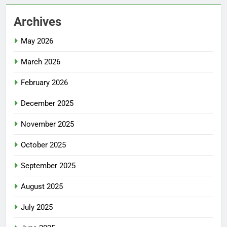
Archives
May 2026
March 2026
February 2026
December 2025
November 2025
October 2025
September 2025
August 2025
July 2025