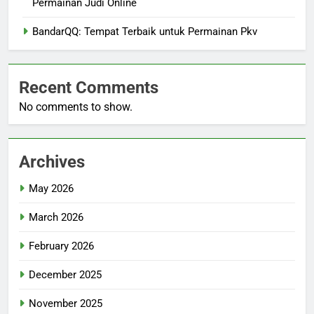
Permainan Judi Online
BandarQQ: Tempat Terbaik untuk Permainan Pkv
Recent Comments
No comments to show.
Archives
May 2026
March 2026
February 2026
December 2025
November 2025