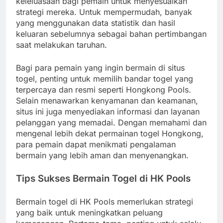
keleluasaan bagi pemain untuk menyesuaikan
strategi mereka. Untuk mempermudah, banyak
yang menggunakan data statistik dan hasil
keluaran sebelumnya sebagai bahan pertimbangan
saat melakukan taruhan.
Bagi para pemain yang ingin bermain di situs
togel, penting untuk memilih bandar togel yang
terpercaya dan resmi seperti Hongkong Pools.
Selain menawarkan kenyamanan dan keamanan,
situs ini juga menyediakan informasi dan layanan
pelanggan yang memadai. Dengan memahami dan
mengenal lebih dekat permainan togel Hongkong,
para pemain dapat menikmati pengalaman
bermain yang lebih aman dan menyenangkan.
Tips Sukses Bermain Togel di HK Pools
Bermain togel di HK Pools memerlukan strategi
yang baik untuk meningkatkan peluang