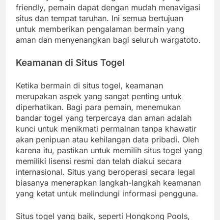
friendly, pemain dapat dengan mudah menavigasi
situs dan tempat taruhan. Ini semua bertujuan
untuk memberikan pengalaman bermain yang
aman dan menyenangkan bagi seluruh wargatoto.
Keamanan di Situs Togel
Ketika bermain di situs togel, keamanan
merupakan aspek yang sangat penting untuk
diperhatikan. Bagi para pemain, menemukan
bandar togel yang terpercaya dan aman adalah
kunci untuk menikmati permainan tanpa khawatir
akan penipuan atau kehilangan data pribadi. Oleh
karena itu, pastikan untuk memilih situs togel yang
memiliki lisensi resmi dan telah diakui secara
internasional. Situs yang beroperasi secara legal
biasanya menerapkan langkah-langkah keamanan
yang ketat untuk melindungi informasi pengguna.
Situs togel yang baik, seperti Hongkong Pools,