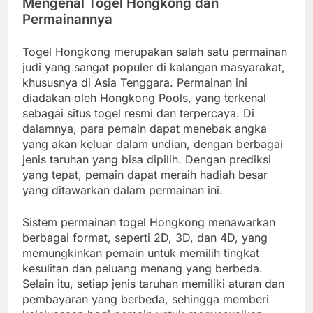
Mengenal Togel Hongkong dan
Permainannya
Togel Hongkong merupakan salah satu permainan
judi yang sangat populer di kalangan masyarakat,
khususnya di Asia Tenggara. Permainan ini
diadakan oleh Hongkong Pools, yang terkenal
sebagai situs togel resmi dan terpercaya. Di
dalamnya, para pemain dapat menebak angka
yang akan keluar dalam undian, dengan berbagai
jenis taruhan yang bisa dipilih. Dengan prediksi
yang tepat, pemain dapat meraih hadiah besar
yang ditawarkan dalam permainan ini.
Sistem permainan togel Hongkong menawarkan
berbagai format, seperti 2D, 3D, dan 4D, yang
memungkinkan pemain untuk memilih tingkat
kesulitan dan peluang menang yang berbeda.
Selain itu, setiap jenis taruhan memiliki aturan dan
pembayaran yang berbeda, sehingga memberi