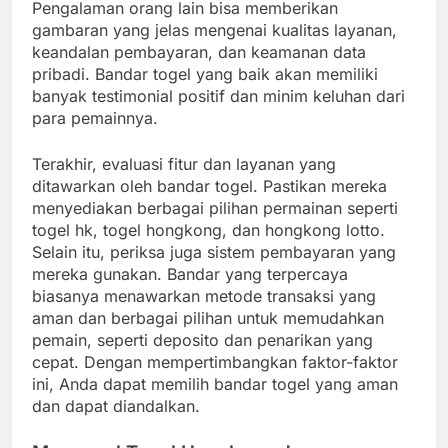
Pengalaman orang lain bisa memberikan
gambaran yang jelas mengenai kualitas layanan,
keandalan pembayaran, dan keamanan data
pribadi. Bandar togel yang baik akan memiliki
banyak testimonial positif dan minim keluhan dari
para pemainnya.
Terakhir, evaluasi fitur dan layanan yang
ditawarkan oleh bandar togel. Pastikan mereka
menyediakan berbagai pilihan permainan seperti
togel hk, togel hongkong, dan hongkong lotto.
Selain itu, periksa juga sistem pembayaran yang
mereka gunakan. Bandar yang terpercaya
biasanya menawarkan metode transaksi yang
aman dan berbagai pilihan untuk memudahkan
pemain, seperti deposito dan penarikan yang
cepat. Dengan mempertimbangkan faktor-faktor
ini, Anda dapat memilih bandar togel yang aman
dan dapat diandalkan.