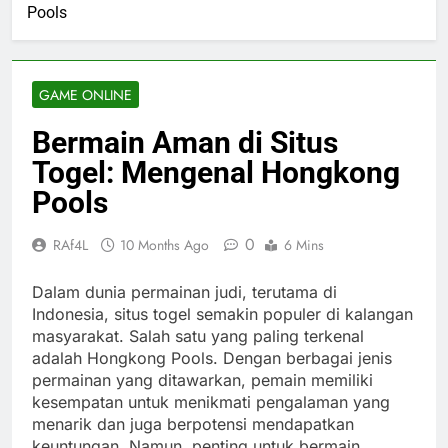
Pools
GAME ONLINE
Bermain Aman di Situs
Togel: Mengenal Hongkong
Pools
0
RAf4L
10 Months Ago
6 Mins
Dalam dunia permainan judi, terutama di
Indonesia, situs togel semakin populer di kalangan
masyarakat. Salah satu yang paling terkenal
adalah Hongkong Pools. Dengan berbagai jenis
permainan yang ditawarkan, pemain memiliki
kesempatan untuk menikmati pengalaman yang
menarik dan juga berpotensi mendapatkan
keuntungan. Namun, penting untuk bermain