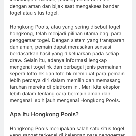
dengan aman dan bijak saat mengakses bandar
togel atau situs togel.
Hongkong Pools, atau yang sering disebut togel
hongkong, telah menjadi pilihan utama bagi para
penggemar togel. Dengan sistem yang transparan
dan aman, pemain dapat merasakan sensasi
berdasarkan hasil yang dikeluarkan pada setiap
draw. Selain itu, adanya informasi lengkap
mengenai togel hk dan berbagai jenis permainan
seperti lotto hk dan toto hk membuat para pemain
lebih percaya diri dalam memilih dan memasang
taruhan mereka di platform ini. Mari kita eksplor
lebih dalam tentang cara bermain aman dan
mengenal lebih jauh mengenai Hongkong Pools.
Apa Itu Hongkong Pools?
Hongkong Pools merupakan salah satu situs togel
yang sangat terkenal di kalangan para penggemar