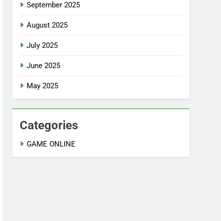
September 2025
August 2025
July 2025
June 2025
May 2025
Categories
GAME ONLINE