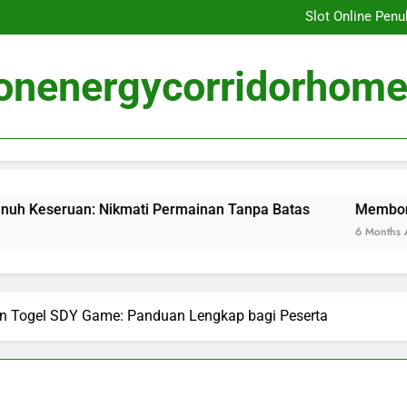
Togel Singapore: Langkah Meng
Slot Online Pen
Membongkar Sekelumit
Mengenal BandarQQ: Pelua
Togel Singapore: Langkah Meng
onenergycorridorhom
Slot Online Pen
Membongkar Sekelumit
Mengenal BandarQQ: Pelua
seruan: Nikmati Permainan Tanpa Batas
Membongkar Sek
6 Months Ago
n Togel SDY Game: Panduan Lengkap bagi Peserta