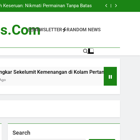
interpretasikan serta Mengulas Data Output
uh Keseruan: Nikmati Permainan Tanpa Batas
 Kemenangan di Kolam Pertandingan Macau
ng dan Risiko dalam Permainan Judi Online
interpretasikan serta Mengulas Data Output
es.com
uh Keseruan: Nikmati Permainan Tanpa Batas
NEWSLETTER
RANDOM NEWS
 Kemenangan di Kolam Pertandingan Macau
ng dan Risiko dalam Permainan Judi Online
elumit Kemenangan di Kolam Pertandingan Macau
Men
8 M
Search