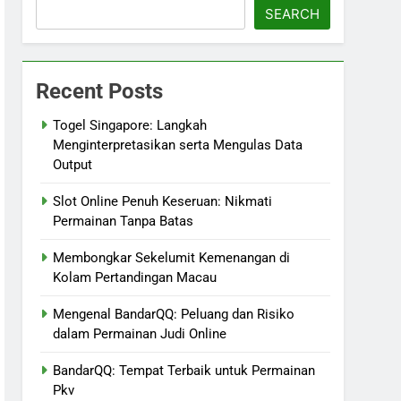
SEARCH
Recent Posts
Togel Singapore: Langkah
Menginterpretasikan serta Mengulas Data
Output
Slot Online Penuh Keseruan: Nikmati
Permainan Tanpa Batas
Membongkar Sekelumit Kemenangan di
Kolam Pertandingan Macau
Mengenal BandarQQ: Peluang dan Risiko
dalam Permainan Judi Online
BandarQQ: Tempat Terbaik untuk Permainan
Pkv