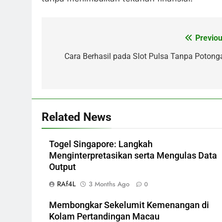
Previou
Post
navigation
Cara Berhasil pada Slot Pulsa Tanpa Potong
Related News
Togel Singapore: Langkah
Menginterpretasikan serta Mengulas Data
Output
RAf4L
3 Months Ago
0
Membongkar Sekelumit Kemenangan di
Kolam Pertandingan Macau