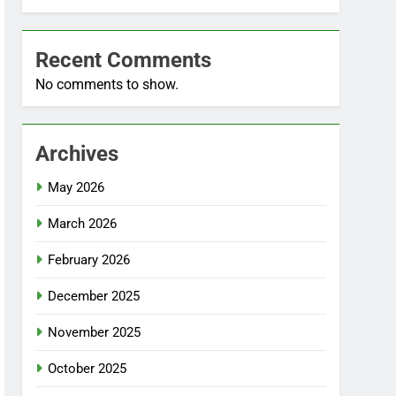
Recent Comments
No comments to show.
Archives
May 2026
March 2026
February 2026
December 2025
November 2025
October 2025