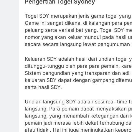
Pengertian Togel Sydney
Togel SDY merupakan jenis game togel yang be
Game ini sangat dikenal di kalangan para pe
peluang serta variasi bet yang. Togel SDY
nomor yang akan keluar muncul pada hasil un
secara secara langsung lewat pengumuman r
Keluaran SDY adalah hasil dari undian togel 
ditunggu-tunggu oleh para para pemain, kar
Sistem pengundian yang transparan dan adil
keluaran SDY dapat dengan gampang ditemuka
serta hasil SDY.
Undian langsung SDY adalah sesi real-time 
langsung. Para pemain dapat menyaksikan pr
langsung, yang menambah ketegangan dan k
pemain jadi merasa lebih dekat terhubung d
atau tidak . Hal ini juga meningkatkan keper