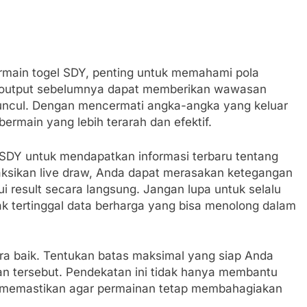
main togel SDY, penting untuk memahami pola
ri output sebelumnya dapat memberikan wawasan
uncul. Dengan mencermati angka-angka yang keluar
ermain yang lebih terarah dan efektif.
 SDY untuk mendapatkan informasi terbaru tentang
aksikan live draw, Anda dapat merasakan ketegangan
 result secara langsung. Jangan lupa untuk selalu
k tertinggal data berharga yang bisa menolong dalam
ara baik. Tentukan batas maksimal yang siap Anda
an tersebut. Pendekatan ini tidak hanya membantu
ga memastikan agar permainan tetap membahagiakan