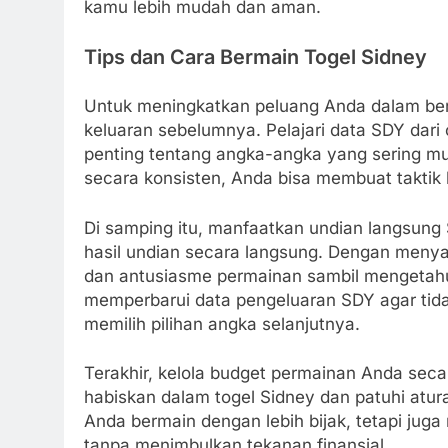
kamu lebih mudah dan aman.
Tips dan Cara Bermain Togel Sidney
Untuk meningkatkan peluang Anda dalam ber
keluaran sebelumnya. Pelajari data SDY da
penting tentang angka-angka yang sering m
secara konsisten, Anda bisa membuat taktik b
Di samping itu, manfaatkan undian langsung
hasil undian secara langsung. Dengan meny
dan antusiasme permainan sambil mengetahui
memperbarui data pengeluaran SDY agar tida
memilih pilihan angka selanjutnya.
Terakhir, kelola budget permainan Anda sec
habiskan dalam togel Sidney dan patuhi atur
Anda bermain dengan lebih bijak, tetapi ju
tanpa menimbulkan tekanan finansial.