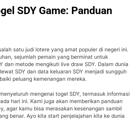
ogel SDY Game: Panduan
alah satu judi lotere yang amat populer di negeri ini.
ruhan, sejumlah pemain yang berminat untuk
Y dan metode mengikuti live draw SDY. Dalam dunia
n lewat SDY dan data keluaran SDY menjadi sungguh
rbaiki peluang kemenangan mereka.
a menyeluruh mengenai togel SDY, termasuk informasi
ada hari ini. Kami juga akan memberikan panduan
ey, agar kamu bisa merasakan kesenangan sambil
g benar. Ayo kita start penjelajahan kita ke dunia