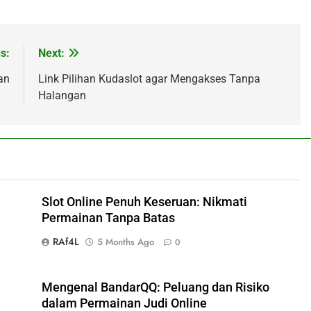
s:
Next:
an
Link Pilihan Kudaslot agar Mengakses Tanpa
Halangan
Slot Online Penuh Keseruan: Nikmati
Permainan Tanpa Batas
RAf4L
5 Months Ago
0
Mengenal BandarQQ: Peluang dan Risiko
dalam Permainan Judi Online