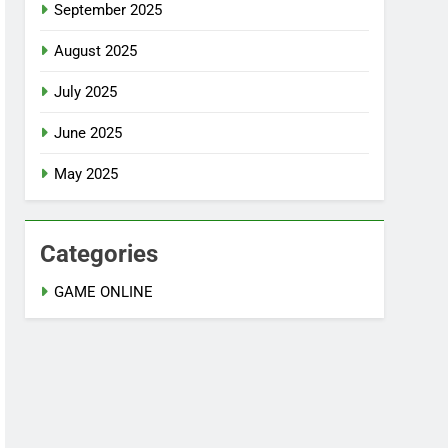
September 2025
August 2025
July 2025
June 2025
May 2025
Categories
GAME ONLINE