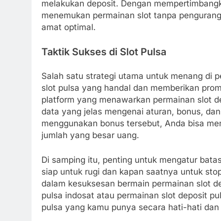
melakukan deposit. Dengan mempertimbangka
menemukan permainan slot tanpa penguran
amat optimal.
Taktik Sukses di Slot Pulsa
Salah satu strategi utama untuk menang di p
slot pulsa yang handal dan memberikan promo
platform yang menawarkan permainan slot de
data yang jelas mengenai aturan, bonus, d
menggunakan bonus tersebut, Anda bisa me
jumlah yang besar uang.
Di samping itu, penting untuk mengatur ba
siap untuk rugi dan kapan saatnya untuk st
dalam kesuksesan bermain permainan slot de
pulsa indosat atau permainan slot deposit p
pulsa yang kamu punya secara hati-hati dan 