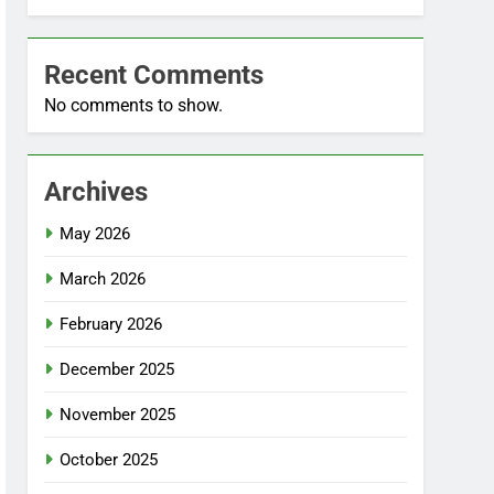
Recent Comments
No comments to show.
Archives
May 2026
March 2026
February 2026
December 2025
November 2025
October 2025