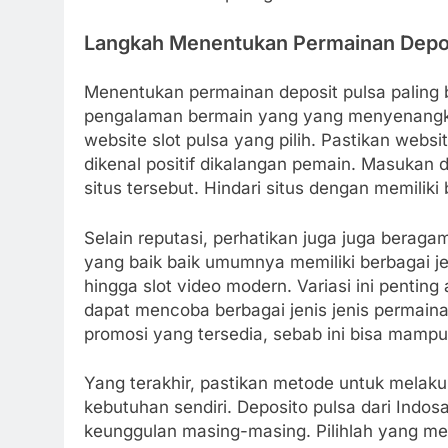
Langkah Menentukan Permainan Depos
Menentukan permainan deposit pulsa paling 
pengalaman bermain yang yang menyenangka
website slot pulsa yang pilih. Pastikan webs
dikenal positif dikalangan pemain. Masukan da
situs tersebut. Hindari situs dengan memilik
Selain reputasi, perhatikan juga juga berag
yang baik baik umumnya memiliki berbagai jen
hingga slot video modern. Variasi ini pentin
dapat mencoba berbagai jenis jenis permaina
promosi yang tersedia, sebab ini bisa ma
Yang terakhir, pastikan metode untuk melak
kebutuhan sendiri. Deposito pulsa dari Indosa
keunggulan masing-masing. Pilihlah yang 