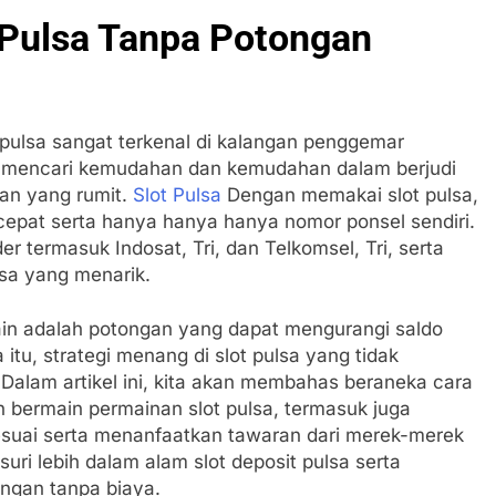
t Pulsa Tanpa Potongan
 pulsa sangat terkenal di kalangan penggemar
ang mencari kemudahan dan kemudahan dalam berjudi
an yang rumit.
Slot Pulsa
Dengan memakai slot pulsa,
cepat serta hanya hanya hanya nomor ponsel sendiri.
er termasuk Indosat, Tri, dan Telkomsel, Tri, serta
lsa yang menarik.
main adalah potongan yang dapat mengurangi saldo
tu, strategi menang di slot pulsa yang tidak
. Dalam artikel ini, kita akan membahas beraneka cara
bermain permainan slot pulsa, termasuk juga
sesuai serta menanfaatkan tawaran dari merek-merek
usuri lebih dalam alam slot deposit pulsa serta
ngan tanpa biaya.