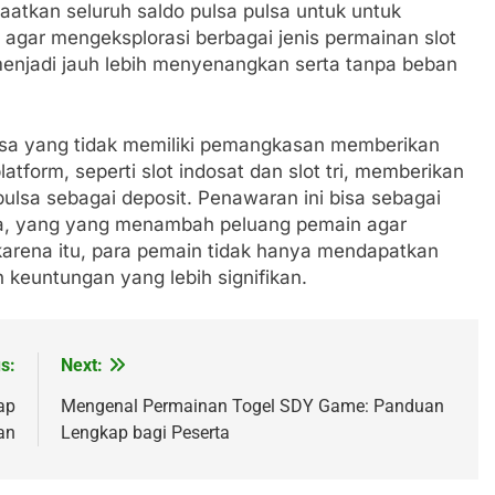
aatkan seluruh saldo pulsa pulsa untuk untuk
agar mengeksplorasi berbagai jenis permainan slot
enjadi jauh lebih menyenangkan serta tanpa beban
pulsa yang tidak memiliki pemangkasan memberikan
form, seperti slot indosat dan slot tri, memberikan
ulsa sebagai deposit. Penawaran ini bisa sebagai
ya, yang yang menambah peluang pemain agar
arena itu, para pemain tidak hanya mendapatkan
keuntungan yang lebih signifikan.
s:
Next:
ap
Mengenal Permainan Togel SDY Game: Panduan
an
Lengkap bagi Peserta