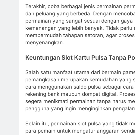
Terakhir, coba berbagai jenis permainan perm
dan peluang yang berbeda. Dengan mencoba 
permainan yang sangat sesuai dengan gaya 
kemenangan yang lebih banyak. Tidak perlu 
mempermudah tahapan setoran, agar proses 
menyenangkan.
Keuntungan Slot Kartu Pulsa Tanpa P
Salah satu manfaat utama dari bermain game 
pemangkasan merupakan kemudahan yang san
cara menggunakan saldo pulsa sebagai cara 
rekening bank maupun dompet digital. Proses
segera menikmati permainan tanpa harus men
pengguna yang ingin menginginkan pengala
Selain itu, permainan slot pulsa yang tida
para pemain untuk mengatur anggaran sendir