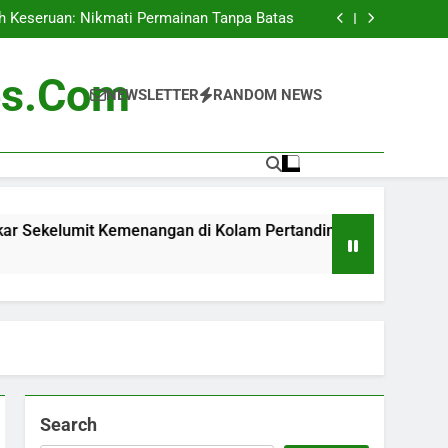
interpretasikan serta Mengulas Data Output
uh Keseruan: Nikmati Permainan Tanpa Batas
 Kemenangan di Kolam Pertandingan Macau
ng dan Risiko dalam Permainan Judi Online
interpretasikan serta Mengulas Data Output
es.com
uh Keseruan: Nikmati Permainan Tanpa Batas
NEWSLETTER
RANDOM NEWS
 Kemenangan di Kolam Pertandingan Macau
ng dan Risiko dalam Permainan Judi Online
umit Kemenangan di Kolam Pertandingan Macau
Menge
8 Mont
Search