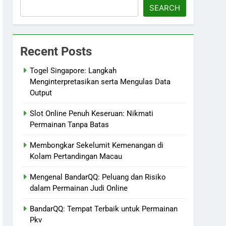
SEARCH
Recent Posts
Togel Singapore: Langkah
Menginterpretasikan serta Mengulas Data
Output
Slot Online Penuh Keseruan: Nikmati
Permainan Tanpa Batas
Membongkar Sekelumit Kemenangan di
Kolam Pertandingan Macau
Mengenal BandarQQ: Peluang dan Risiko
dalam Permainan Judi Online
BandarQQ: Tempat Terbaik untuk Permainan
Pkv