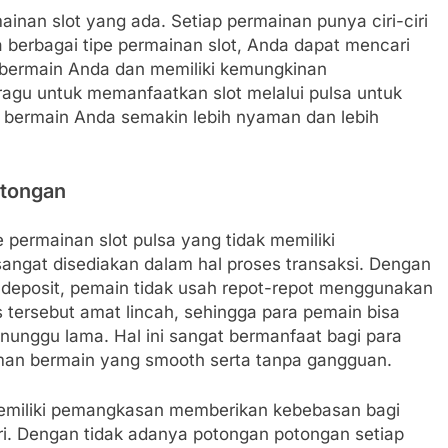
ainan slot yang ada. Setiap permainan punya ciri-ciri
berbagai tipe permainan slot, Anda dapat mencari
bermain Anda dan memiliki kemungkinan
ragu untuk memanfaatkan slot melalui pulsa untuk
bermain Anda semakin lebih nyaman dan lebih
otongan
permainan slot pulsa yang tidak memiliki
gat disediakan dalam hal proses transaksi. Dengan
deposit, pemain tidak usah repot-repot menggunakan
 tersebut amat lincah, sehingga para pemain bisa
unggu lama. Hal ini sangat bermanfaat bagi para
man bermain yang smooth serta tanpa gangguan.
k memiliki pemangkasan memberikan kebebasan bagi
i. Dengan tidak adanya potongan potongan setiap