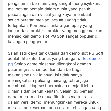
pengalaman bermain yang sangat mengasyikkan.
melibatkan pemain dalam dunia yang penuh
petualangan dan visual yang kaya, membuat
setiap putaran menjadi sesuatu yang tidak
terlupakan. Kombinasi antara gameplay yang
lancar dan karakter-karakter yang menggemaskan
menjadikan demo slot PG Soft sangat populer di
kalangan penggemar.
Salah satu daya tarik utama dari demo slot PG Soft
adalah fitur-fitur bonus yang beragam.
slot demo
pg
Setiap game biasanya dilengkapi dengan
putaran gratis, simbol liar, dan berbagai
mekanisme unik lainnya. Ini tidak hanya
meningkatkan peluang menang, tetapi juga
membuat setiap sesi permainan menjadi lebih
dinamis dan penuh kejutan. Selain itu, pemain
dapat menikmati semua fitur ini secara gratis
dalam versi demo, memungkinkan mereka untuk
merasakan keseruan tanpa risiko kehilangan uang.