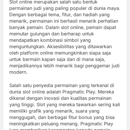
Slot online merupakan salah satu bentuk
permainan judi yang paling populer di dunia maya.
Dengan berbagai tema, fitur, dan hadiah yang
menarik, permainan ini berhasil menarik perhatian
banyak pemain. Dalam slot online, pemain dapat
memutar gulungan dan berharap untuk
mendapatkan kombinasi simbol yang
menguntungkan. Aksesibilitas yang ditawarkan
oleh platform online memungkinkan siapa saja
untuk bermain kapan saja dan di mana saja,
menjadikannya lebih menarik bagi penggemar judi
modern.
Salah satu penyedia permainan yang terkenal di
dunia slot online adalah Pragmatic Play. Mereka
dikenal dengan inovasi dan kualitas permainan
yang tinggi. Slot yang mereka tawarkan sering kali
memiliki grafik yang menarik, suara yang
menggugah, dan berbagai fitur bonus yang bisa
meningkatkan peluang menang. Pragmatic Play