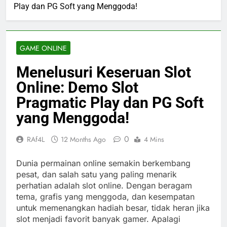
Play dan PG Soft yang Menggoda!
GAME ONLINE
Menelusuri Keseruan Slot
Online: Demo Slot
Pragmatic Play dan PG Soft
yang Menggoda!
0
RAf4L
12 Months Ago
4 Mins
Dunia permainan online semakin berkembang
pesat, dan salah satu yang paling menarik
perhatian adalah slot online. Dengan beragam
tema, grafis yang menggoda, dan kesempatan
untuk memenangkan hadiah besar, tidak heran jika
slot menjadi favorit banyak gamer. Apalagi