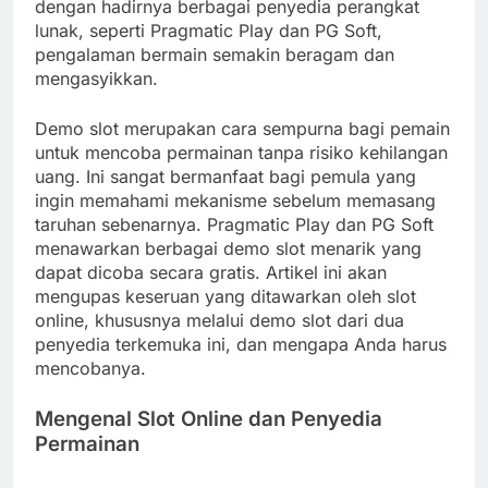
dengan hadirnya berbagai penyedia perangkat
lunak, seperti Pragmatic Play dan PG Soft,
pengalaman bermain semakin beragam dan
mengasyikkan.
Demo slot merupakan cara sempurna bagi pemain
untuk mencoba permainan tanpa risiko kehilangan
uang. Ini sangat bermanfaat bagi pemula yang
ingin memahami mekanisme sebelum memasang
taruhan sebenarnya. Pragmatic Play dan PG Soft
menawarkan berbagai demo slot menarik yang
dapat dicoba secara gratis. Artikel ini akan
mengupas keseruan yang ditawarkan oleh slot
online, khususnya melalui demo slot dari dua
penyedia terkemuka ini, dan mengapa Anda harus
mencobanya.
Mengenal Slot Online dan Penyedia
Permainan