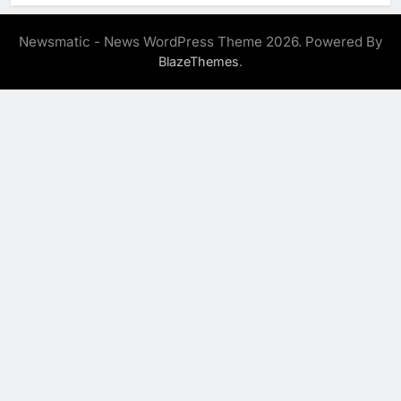
Newsmatic - News WordPress Theme 2026. Powered By
.
BlazeThemes