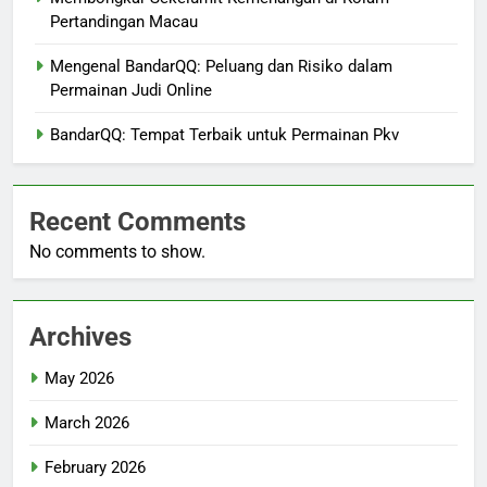
Pertandingan Macau
Mengenal BandarQQ: Peluang dan Risiko dalam
Permainan Judi Online
BandarQQ: Tempat Terbaik untuk Permainan Pkv
Recent Comments
No comments to show.
Archives
May 2026
March 2026
February 2026