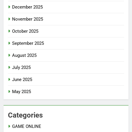
December 2025
November 2025
October 2025
September 2025
August 2025
July 2025
June 2025
May 2025
Categories
GAME ONLINE