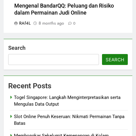
Mengenal BandarQQ: Peluang dan Risiko
dalam Permainan Judi Online
RAf4L
8 months ago
0
Search
SEARCH
Recent Posts
Togel Singapore: Langkah Menginterpretasikan serta
Mengulas Data Output
Slot Online Penuh Keseruan: Nikmati Permainan Tanpa
Batas
Membongkar Sekelumit Kemenangan di Kolam