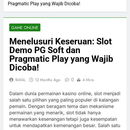
Pragmatic Play yang Wajib Dicoba!
GAME ONLINE
Menelusuri Keseruan: Slot
Demo PG Soft dan
Pragmatic Play yang Wajib
Dicoba!
0
RAf4L
12 Months Ago
4 Mins
Dalam dunia permainan kasino online, slot menjadi
salah satu pilihan yang paling populer di kalangan
pemain. Dengan beragam tema dan mekanisme
permainan yang menarik, slot tidak hanya
menawarkan kesenangan tetapi juga kesempatan
untuk mendapatkan kemenangan besar. Salah satu