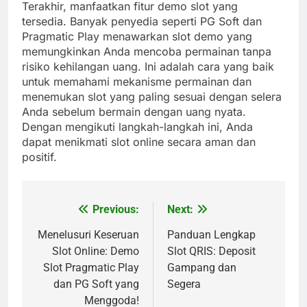
Terakhir, manfaatkan fitur demo slot yang
tersedia. Banyak penyedia seperti PG Soft dan
Pragmatic Play menawarkan slot demo yang
memungkinkan Anda mencoba permainan tanpa
risiko kehilangan uang. Ini adalah cara yang baik
untuk memahami mekanisme permainan dan
menemukan slot yang paling sesuai dengan selera
Anda sebelum bermain dengan uang nyata.
Dengan mengikuti langkah-langkah ini, Anda
dapat menikmati slot online secara aman dan
positif.
Previous:
Next:
Post
navigation
Menelusuri Keseruan
Panduan Lengkap
Slot Online: Demo
Slot QRIS: Deposit
Slot Pragmatic Play
Gampang dan
dan PG Soft yang
Segera
Menggoda!