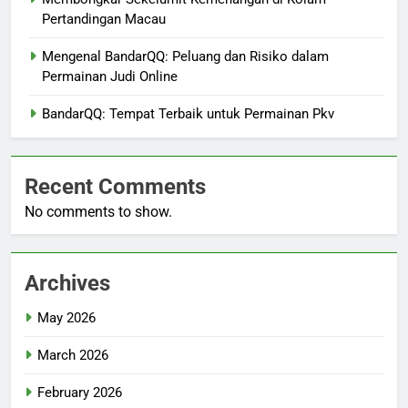
Pertandingan Macau
Mengenal BandarQQ: Peluang dan Risiko dalam
Permainan Judi Online
BandarQQ: Tempat Terbaik untuk Permainan Pkv
Recent Comments
No comments to show.
Archives
May 2026
March 2026
February 2026