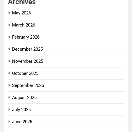
Archives
May 2026
March 2026
February 2026
December 2025
November 2025
October 2025
September 2025
August 2025
July 2025
June 2025