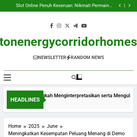
Togel Singapore: Langkah Menginterpretasikan serta
Skip
Mengulas Data Output
Slot Online Penuh Keseruan: Nikmati Permainan
to
Tanpa Batas
Membongkar Sekelumit Kemenangan di Kolam
Pertandingan Macau
Mengenal BandarQQ: Peluang dan Risiko dalam
content
Permainan Judi Online
Togel Singapore: Langkah Menginterpretasikan serta
Mengulas Data Output
Slot Online Penuh Keseruan: Nikmati Permainan
Tanpa Batas
Membongkar Sekelumit Kemenangan di Kolam
tonenergycorridorhome
Pertandingan Macau
Mengenal BandarQQ: Peluang dan Risiko dalam
Permainan Judi Online
NEWSLETTER
RANDOM NEWS
l Singapore: Langkah Menginterpretasikan serta Mengulas Da
HEADLINES
ths Ago
Home
2025
June
Meningkatkan Kesempatan Peluang Menang di Demo