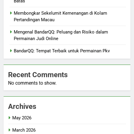
Batas
Membongkar Sekelumit Kemenangan di Kolam
Pertandingan Macau
Mengenal BandarQQ: Peluang dan Risiko dalam
Permainan Judi Online
BandarQQ: Tempat Terbaik untuk Permainan Pkv
Recent Comments
No comments to show.
Archives
May 2026
March 2026