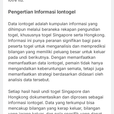
lotre itu.
Pengertian Informasi Iontogel
Data iontogel adalah kumpulan informasi yang
dihimpun melalui beraneka rekapan pengundian
togel, khususnya togel Singapore serta Hongkong.
Informasi ini punya peranan signifikan bagi para
peserta togel untuk menganalisis dan memprediksi
bilangan yang memiliki peluang besar untuk keluar
pada undi berikutnya. Dengan memanfaatkan
memanfaatkan data iontogel, pemain tidak hanya
mengandalkan keberuntungan semata, tetapi juga
memanfaatkan strategi berdasarkan didasari oleh
analisis data tersebut.
Setiap hasil hasil undi togel Singapore dan
Hongkong dokumentasikan dan diproses sebagai
informasi iontogel. Data yang terkumpul bisa
mencakup bilangan yang kerap keluar, bilangan
yang jarang keluar, dan pola spesifik yang dapat