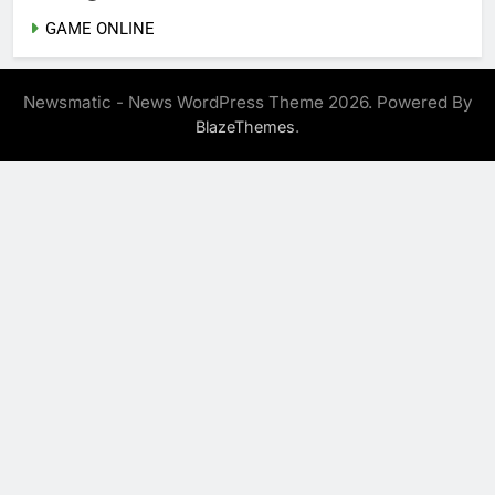
GAME ONLINE
Newsmatic - News WordPress Theme 2026. Powered By
.
BlazeThemes