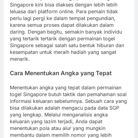
Singapore kini bisa diakses dengan lebih lebih
leluasa dari platform online. Para pemain tidak
perlu lagi pergi ke dalam tempat pengundian,
karena semua proses dapat dilakukan dalam
daring. Dengan begitu, semakin banyak individu
yang tertarik tertarik dengan permainan togel
Singapore sebagai salah satu bentuk hiburan dan
kesempatan untuk meraih hadiah yang sangat
menarik.
Cara Menentukan Angka yang Tepat
Menentukan angka yang tepat dalam permainan
togel Singapore butuh taktik dan pemahaman soal
informasi keluaran sebelumnya. Sebuah cara yang
bisa dilakukan adalah mengacu pada data SGP
yang lengkap. Melalui menganalisis angka
keluaran yang lazim terjadi, Anda dapat
menentukan pola atau alur yang mungkin
membantu dalam memilih nomor yang lebih