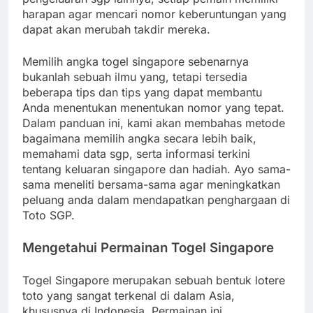
harapan agar mencari nomor keberuntungan yang
dapat akan merubah takdir mereka.
Memilih angka togel singapore sebenarnya
bukanlah sebuah ilmu yang, tetapi tersedia
beberapa tips dan tips yang dapat membantu
Anda menentukan menentukan nomor yang tepat.
Dalam panduan ini, kami akan membahas metode
bagaimana memilih angka secara lebih baik,
memahami data sgp, serta informasi terkini
tentang keluaran singapore dan hadiah. Ayo sama-
sama meneliti bersama-sama agar meningkatkan
peluang anda dalam mendapatkan penghargaan di
Toto SGP.
Mengetahui Permainan Togel Singapore
Togel Singapore merupakan sebuah bentuk lotere
toto yang sangat terkenal di dalam Asia,
khususnya di Indonesia. Permainan ini