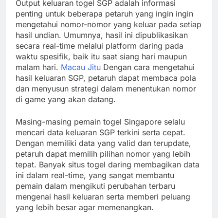
Output keluaran togel SGP adalah informasi
penting untuk beberapa petaruh yang ingin ingin
mengetahui nomor-nomor yang keluar pada setiap
hasil undian. Umumnya, hasil ini dipublikasikan
secara real-time melalui platform daring pada
waktu spesifik, baik itu saat siang hari maupun
malam hari.
Macau Jitu
Dengan cara mengetahui
hasil keluaran SGP, petaruh dapat membaca pola
dan menyusun strategi dalam menentukan nomor
di game yang akan datang.
Masing-masing pemain togel Singapore selalu
mencari data keluaran SGP terkini serta cepat.
Dengan memiliki data yang valid dan terupdate,
petaruh dapat memilih pilihan nomor yang lebih
tepat. Banyak situs togel daring membagikan data
ini dalam real-time, yang sangat membantu
pemain dalam mengikuti perubahan terbaru
mengenai hasil keluaran serta memberi peluang
yang lebih besar agar memenangkan.