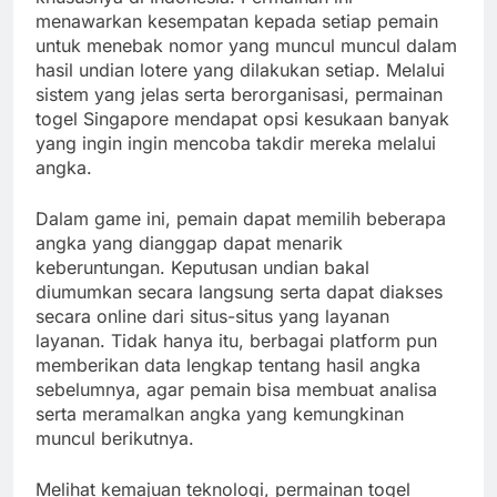
menawarkan kesempatan kepada setiap pemain
untuk menebak nomor yang muncul muncul dalam
hasil undian lotere yang dilakukan setiap. Melalui
sistem yang jelas serta berorganisasi, permainan
togel Singapore mendapat opsi kesukaan banyak
yang ingin ingin mencoba takdir mereka melalui
angka.
Dalam game ini, pemain dapat memilih beberapa
angka yang dianggap dapat menarik
keberuntungan. Keputusan undian bakal
diumumkan secara langsung serta dapat diakses
secara online dari situs-situs yang layanan
layanan. Tidak hanya itu, berbagai platform pun
memberikan data lengkap tentang hasil angka
sebelumnya, agar pemain bisa membuat analisa
serta meramalkan angka yang kemungkinan
muncul berikutnya.
Melihat kemajuan teknologi, permainan togel