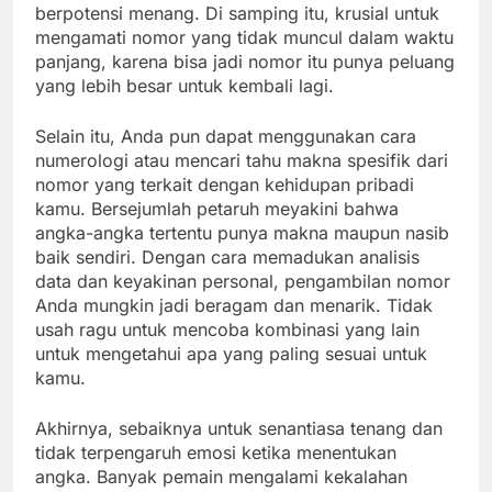
berpotensi menang. Di samping itu, krusial untuk
mengamati nomor yang tidak muncul dalam waktu
panjang, karena bisa jadi nomor itu punya peluang
yang lebih besar untuk kembali lagi.
Selain itu, Anda pun dapat menggunakan cara
numerologi atau mencari tahu makna spesifik dari
nomor yang terkait dengan kehidupan pribadi
kamu. Bersejumlah petaruh meyakini bahwa
angka-angka tertentu punya makna maupun nasib
baik sendiri. Dengan cara memadukan analisis
data dan keyakinan personal, pengambilan nomor
Anda mungkin jadi beragam dan menarik. Tidak
usah ragu untuk mencoba kombinasi yang lain
untuk mengetahui apa yang paling sesuai untuk
kamu.
Akhirnya, sebaiknya untuk senantiasa tenang dan
tidak terpengaruh emosi ketika menentukan
angka. Banyak pemain mengalami kekalahan