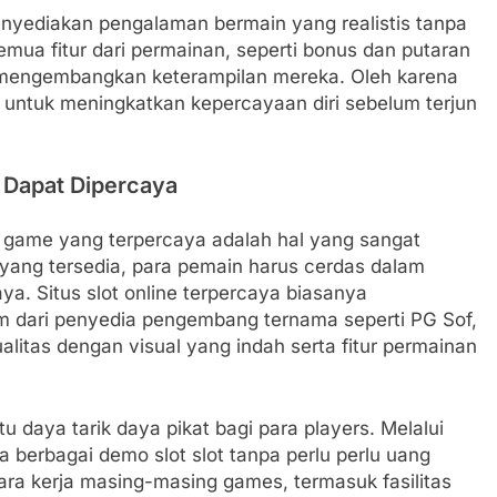
enyediakan pengalaman bermain yang realistis tanpa
emua fitur dari permainan, seperti bonus dan putaran
a mengembangkan keterampilan mereka. Oleh karena
 untuk meningkatkan kepercayaan diri sebelum terjun
 Dapat Dipercaya
ot game yang terpercaya adalah hal yang sangat
yang tersedia, para pemain harus cerdas dalam
ya. Situs slot online terpercaya biasanya
dari penyedia pengembang ternama seperti PG Sof,
itas dengan visual yang indah serta fitur permainan
u daya tarik daya pikat bagi para players. Melalui
berbagai demo slot slot tanpa perlu perlu uang
ra kerja masing-masing games, termasuk fasilitas