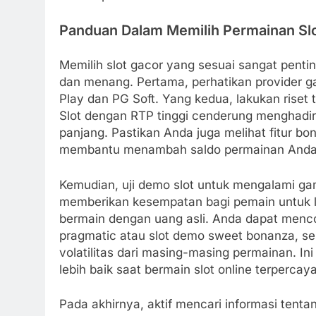
Panduan Dalam Memilih Permainan Sl
Memilih slot gacor yang sesuai sangat pent
dan menang. Pertama, perhatikan provider g
Play dan PG Soft. Yang kedua, lakukan riset 
Slot dengan RTP tinggi cenderung menghadi
panjang. Pastikan Anda juga melihat fitur bon
membantu menambah saldo permainan Anda
Kemudian, uji demo slot untuk mengalami ga
memberikan kesempatan bagi pemain untuk 
bermain dengan uang asli. Anda dapat mencob
pragmatic atau slot demo sweet bonanza, s
volatilitas dari masing-masing permainan. I
lebih baik saat bermain slot online terpercaya
Pada akhirnya, aktif mencari informasi tenta