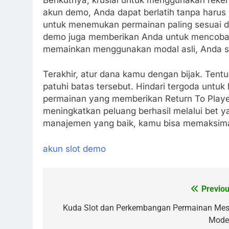
akun demo, Anda dapat berlatih tanpa harus 
untuk menemukan permainan paling sesuai d
demo juga memberikan Anda untuk mencoba 
memainkan menggunakan modal asli, Anda su
Terakhir, atur dana kamu dengan bijak. Tent
patuhi batas tersebut. Hindari tergoda untuk
permainan yang memberikan Return To Player 
meningkatkan peluang berhasil melalui bet y
manajemen yang baik, kamu bisa memaksimal
akun slot demo
Previou
Post
navigation
Kuda Slot dan Perkembangan Permainan Mes
Mode