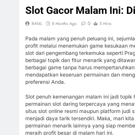
Slot Gacor Malam Ini: D
0
RAf4L
8 Months Ago
5 Mins
Pada malam yang penuh peluang ini, sejumla
profit melalui menemukan game kesukaan me
slot dari pengembang terkemuka seperti Pra
berbagai topik dan fitur menarik yang ditaw
berbagai game tanpa harus mempertaruhkan
mendapatkan keseruan permainan dan meng
preferensi Anda.
Slot penuh kemenangan malam ini jadi topik
permainan slot daring terpercaya yang mena
situs slot online resmi maupun platform judi 
menjadi daya tarik tersendiri. Maka, mari kit
permainan menarik lainnya yang siap membe
meraih profit besar di malam hari ini.