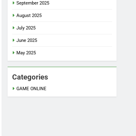
September 2025
August 2025
July 2025
June 2025
May 2025
Categories
GAME ONLINE