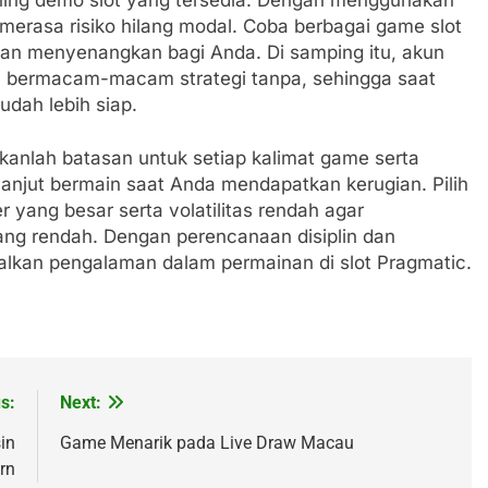
merasa risiko hilang modal. Coba berbagai game slot
an menyenangkan bagi Anda. Di samping itu, akun
bermacam-macam strategi tanpa, sehingga saat
dah lebih siap.
ukanlah batasan untuk setiap kalimat game serta
 lanjut bermain saat Anda mendapatkan kerugian. Pilih
yang besar serta volatilitas rendah agar
ang rendah. Dengan perencanaan disiplin dan
kan pengalaman dalam permainan di slot Pragmatic.
s:
Next:
in
Game Menarik pada Live Draw Macau
rn