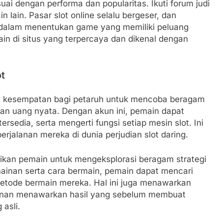
uai dengan performa dan popularitas. Ikuti forum judi
n lain. Pasar slot online selalu bergeser, dan
t dalam menentukan game yang memiliki peluang
in di situs yang terpercaya dan dikenal dengan
t
 kesempatan bagi petaruh untuk mencoba beragam
gan uang nyata. Dengan akun ini, pemain dapat
rsedia, serta mengerti fungsi setiap mesin slot. Ini
jalanan mereka di dunia perjudian slot daring.
ikan pemain untuk mengeksplorasi beragam strategi
mainan serta cara bermain, pemain dapat mencari
etode bermain mereka. Hal ini juga menawarkan
ainan menawarkan hasil yang sebelum membuat
asli.