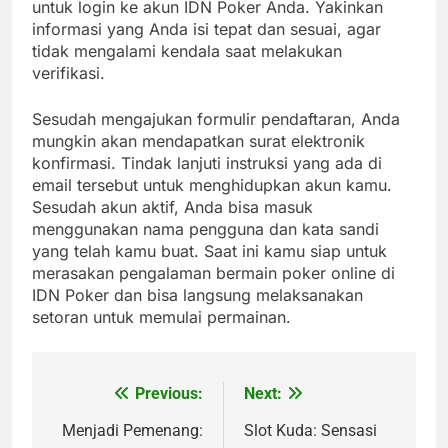
untuk login ke akun IDN Poker Anda. Yakinkan
informasi yang Anda isi tepat dan sesuai, agar
tidak mengalami kendala saat melakukan
verifikasi.
Sesudah mengajukan formulir pendaftaran, Anda
mungkin akan mendapatkan surat elektronik
konfirmasi. Tindak lanjuti instruksi yang ada di
email tersebut untuk menghidupkan akun kamu.
Sesudah akun aktif, Anda bisa masuk
menggunakan nama pengguna dan kata sandi
yang telah kamu buat. Saat ini kamu siap untuk
merasakan pengalaman bermain poker online di
IDN Poker dan bisa langsung melaksanakan
setoran untuk memulai permainan.
Previous:
Next:
Post
navigation
Menjadi Pemenang:
Slot Kuda: Sensasi