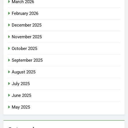
March 2026
February 2026
December 2025
November 2025
October 2025
September 2025
August 2025
July 2025
June 2025
May 2025