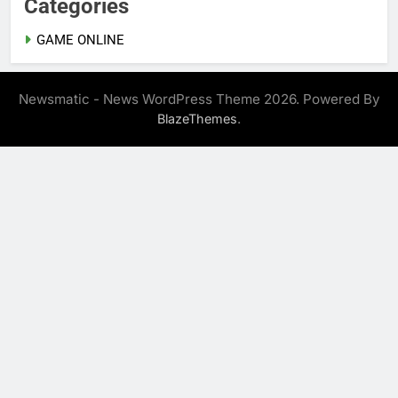
Categories
GAME ONLINE
Newsmatic - News WordPress Theme 2026. Powered By
.
BlazeThemes