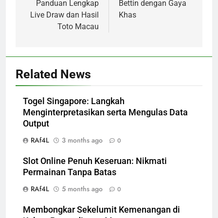
Panduan Lengkap
Bettin dengan Gaya
Live Draw dan Hasil
Khas
Toto Macau
Related News
Togel Singapore: Langkah
Menginterpretasikan serta Mengulas Data
Output
RAf4L
3 months ago
0
Slot Online Penuh Keseruan: Nikmati
Permainan Tanpa Batas
RAf4L
5 months ago
0
Membongkar Sekelumit Kemenangan di