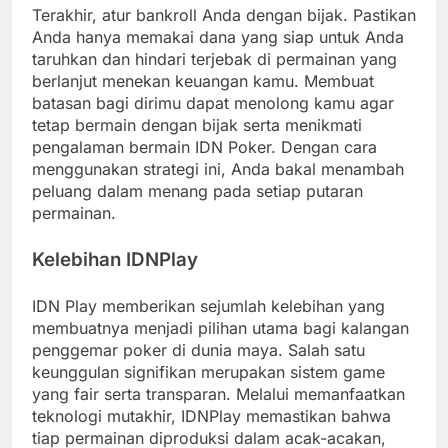
Terakhir, atur bankroll Anda dengan bijak. Pastikan
Anda hanya memakai dana yang siap untuk Anda
taruhkan dan hindari terjebak di permainan yang
berlanjut menekan keuangan kamu. Membuat
batasan bagi dirimu dapat menolong kamu agar
tetap bermain dengan bijak serta menikmati
pengalaman bermain IDN Poker. Dengan cara
menggunakan strategi ini, Anda bakal menambah
peluang dalam menang pada setiap putaran
permainan.
Kelebihan IDNPlay
IDN Play memberikan sejumlah kelebihan yang
membuatnya menjadi pilihan utama bagi kalangan
penggemar poker di dunia maya. Salah satu
keunggulan signifikan merupakan sistem game
yang fair serta transparan. Melalui memanfaatkan
teknologi mutakhir, IDNPlay memastikan bahwa
tiap permainan diproduksi dalam acak-acakan,