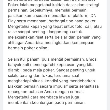
Poker ialah mengetahui kaidah dasar dan strategi
permainan. Sebelumnya, memulai bermain,
pastikan kamu sudah mendaftar di platform IDN
Play serta memahami berbagai tipe hand poker.
Mengetahui kapan yang tepat untuk fold, call, atau
raise sangat penting. Jangan ragu untuk
melaksanakan riset serta belajar dari pemain yang
ahli agar Anda bisa meningkatkan kemampuan
bermain poker online.
Selain itu, pahami pula mental permainan. Emosi
banyak kali memengaruhi keputusan yang kita
diambil pada meja poker. Sangat penting untuk
selalu tenang dan fokus, terutama saat
menghadapi situasi kondisi yang mendebarkan.
Elakkan bermain secara impulsif serta senantiasa
renungkan putusan Anda dengan cermat.
Mengetahui cara membaca lawan juga
memberikan keuntungan pada permainan.