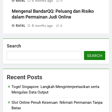
RAf4L
6 months ago
0
Mengenal BandarQQ: Peluang dan Risiko
dalam Permainan Judi Online
RAf4L
8 months ago
0
Search
SEARCH
Recent Posts
Togel Singapore: Langkah Menginterpretasikan serta
Mengulas Data Output
Slot Online Penuh Keseruan: Nikmati Permainan Tanpa
Batas