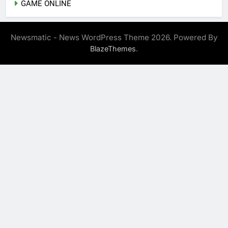
GAME ONLINE
Newsmatic - News WordPress Theme 2026. Powered By
.
BlazeThemes