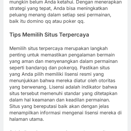
mungkin belum Anda ketahui. Dengan menerapkan
strategi yang tepat, Anda bisa meningkatkan
peluang menang dalam setiap sesi permainan,
baik itu domino qq atau poker qq.
Tips Memilih Situs Terpercaya
Memilih situs terpercaya merupakan langkah
penting untuk memastikan pengalaman bermain
yang aman dan menyenangkan dalam permainan
seperti bandarqq dan pokerqq. Pastikan situs
yang Anda pilih memiliki lisensi resmi yang
menunjukkan bahwa mereka diatur oleh otoritas
yang berwenang. Lisensi adalah indikator bahwa
situs tersebut memenuhi standar yang ditetapkan
dalam hal keamanan dan keadilan permainan.
Situs yang bereputasi baik akan dengan jelas
menampilkan informasi mengenai lisensi mereka di
halaman utama.