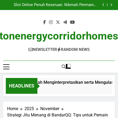
Togel Singapore: Langkah Menginterpretasikan serta
Skip
Mengulas Data Output
Slot Online Penuh Keseruan: Nikmati Permainan
to
Tanpa Batas
Membongkar Sekelumit Kemenangan di Kolam
Pertandingan Macau
Mengenal BandarQQ: Peluang dan Risiko dalam
content
Permainan Judi Online
Togel Singapore: Langkah Menginterpretasikan serta
Mengulas Data Output
Slot Online Penuh Keseruan: Nikmati Permainan
Tanpa Batas
Membongkar Sekelumit Kemenangan di Kolam
tonenergycorridorhome
Pertandingan Macau
Mengenal BandarQQ: Peluang dan Risiko dalam
Permainan Judi Online
NEWSLETTER
RANDOM NEWS
Singapore: Langkah Menginterpretasikan serta Mengulas Data
HEADLINES
s Ago
Home
2025
November
Strategi Jitu Menang di BandarQQ: Tips untuk Pemain