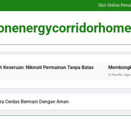
Togel Singapore: Langkah Meng
Slot Online Pen
Membongkar Sekelumit
Mengenal BandarQQ: Pelua
Togel Singapore: Langkah Meng
onenergycorridorhom
Slot Online Pen
Membongkar Sekelumit
Mengenal BandarQQ: Pelua
: Nikmati Permainan Tanpa Batas
Membongkar Sekelumi
6 Months Ago
Cara Cerdas Bermain Dengan Aman