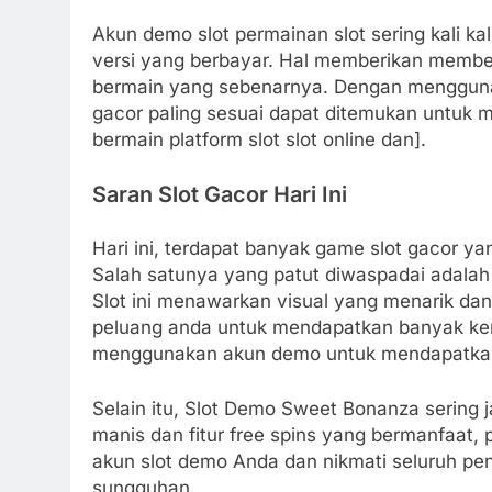
Akun demo slot permainan slot sering kali kali
versi yang berbayar. Hal memberikan memb
bermain yang sebenarnya. Dengan mengguna
gacor paling sesuai dapat ditemukan untuk
bermain platform slot slot online dan].
Saran Slot Gacor Hari Ini
Hari ini, terdapat banyak game slot gacor ya
Salah satunya yang patut diwaspadai adalah 
Slot ini menawarkan visual yang menarik d
peluang anda untuk mendapatkan banyak ke
menggunakan akun demo untuk mendapatkan 
Selain itu, Slot Demo Sweet Bonanza sering 
manis dan fitur free spins yang bermanfaat,
akun slot demo Anda dan nikmati seluruh p
sungguhan.