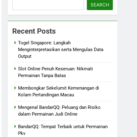
SEARCH
Recent Posts
Togel Singapore: Langkah
Menginterpretasikan serta Mengulas Data
Output
Slot Online Penuh Keseruan: Nikmati
Permainan Tanpa Batas
Membongkar Sekelumit Kemenangan di
Kolam Pertandingan Macau
Mengenal BandarQQ: Peluang dan Risiko
dalam Permainan Judi Online
BandarQQ: Tempat Terbaik untuk Permainan
Pkv