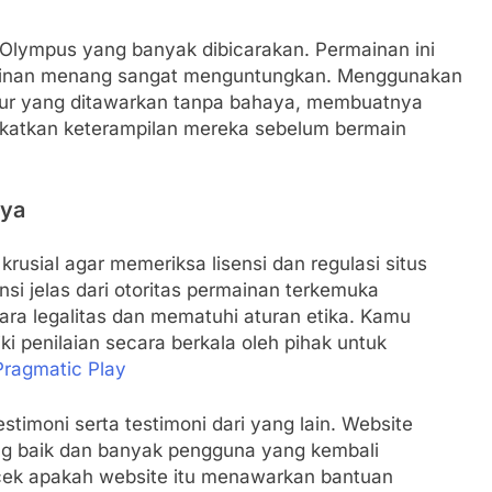
 Olympus yang banyak dibicarakan. Permainan ini
kinan menang sangat menguntungkan. Menggunakan
tur yang ditawarkan tanpa bahaya, membuatnya
ngkatkan keterampilan mereka sebelum bermain
aya
krusial agar memeriksa lisensi dan regulasi situs
nsi jelas dari otoritas permainan terkemuka
cara legalitas dan mematuhi aturan etika. Kamu
ki penilaian secara berkala oleh pihak untuk
Pragmatic Play
testimoni serta testimoni dari yang lain. Website
 baik dan banyak pengguna yang kembali
ecek apakah website itu menawarkan bantuan