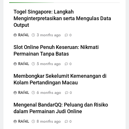
Togel Singapore: Langkah
Menginterpretasikan serta Mengulas Data
Output
RAf4L
3 months ago
0
Slot Online Penuh Keseruan: Nikmati
Permainan Tanpa Batas
RAf4L
5 months ago
0
Membongkar Sekelumit Kemenangan di
Kolam Pertandingan Macau
RAf4L
6 months ago
0
Mengenal BandarQQ: Peluang dan Risiko
dalam Permainan Judi Online
RAf4L
8 months ago
0