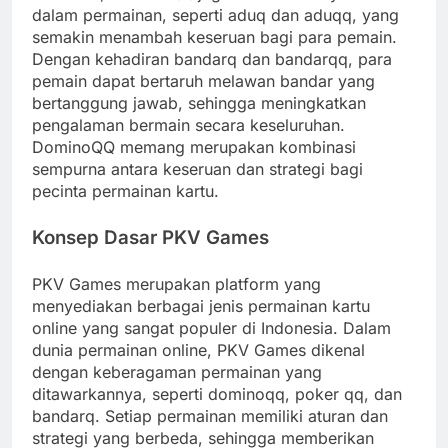
dalam permainan, seperti aduq dan aduqq, yang
semakin menambah keseruan bagi para pemain.
Dengan kehadiran bandarq dan bandarqq, para
pemain dapat bertaruh melawan bandar yang
bertanggung jawab, sehingga meningkatkan
pengalaman bermain secara keseluruhan.
DominoQQ memang merupakan kombinasi
sempurna antara keseruan dan strategi bagi
pecinta permainan kartu.
Konsep Dasar PKV Games
PKV Games merupakan platform yang
menyediakan berbagai jenis permainan kartu
online yang sangat populer di Indonesia. Dalam
dunia permainan online, PKV Games dikenal
dengan keberagaman permainan yang
ditawarkannya, seperti dominoqq, poker qq, dan
bandarq. Setiap permainan memiliki aturan dan
strategi yang berbeda, sehingga memberikan