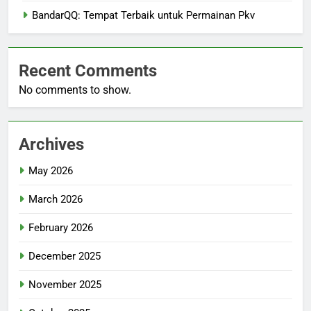
BandarQQ: Tempat Terbaik untuk Permainan Pkv
Recent Comments
No comments to show.
Archives
May 2026
March 2026
February 2026
December 2025
November 2025