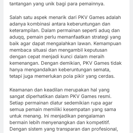
tantangan yang unik bagi para pemainnya.
Salah satu aspek menarik dari PKV Games adalah
adanya kombinasi antara keberuntungan dan
keterampilan. Dalam permainan seperti aduq dan
aduqq, pemain perlu memanfaatkan strategi yang
baik agar dapat mengalahkan lawan. Kemampuan
membaca situasi dan mengambil keputusan
dengan cepat menjadi kunci dalam meraih
kemenangan. Dengan demikian, PKV Games tidak
hanya mengandalkan keberuntungan semata,
tetapi juga memerlukan pola pikir yang cerdas.
Keamanan dan keadilan merupakan hal yang
sangat diperhatikan dalam PKV Games resmi.
Setiap permainan diatur sedemikian rupa agar
semua pemain memiliki kesempatan yang sama
untuk menang. Ini menjadikan pengalaman
bermain lebih menyenangkan dan kompetitif.
Dengan sistem yang transparan dan profesional,