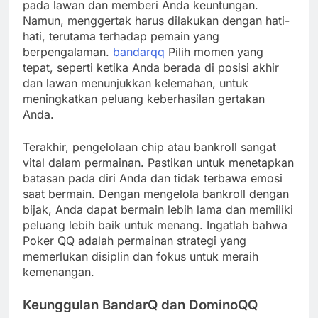
pada lawan dan memberi Anda keuntungan.
Namun, menggertak harus dilakukan dengan hati-
hati, terutama terhadap pemain yang
berpengalaman.
bandarqq
Pilih momen yang
tepat, seperti ketika Anda berada di posisi akhir
dan lawan menunjukkan kelemahan, untuk
meningkatkan peluang keberhasilan gertakan
Anda.
Terakhir, pengelolaan chip atau bankroll sangat
vital dalam permainan. Pastikan untuk menetapkan
batasan pada diri Anda dan tidak terbawa emosi
saat bermain. Dengan mengelola bankroll dengan
bijak, Anda dapat bermain lebih lama dan memiliki
peluang lebih baik untuk menang. Ingatlah bahwa
Poker QQ adalah permainan strategi yang
memerlukan disiplin dan fokus untuk meraih
kemenangan.
Keunggulan BandarQ dan DominoQQ