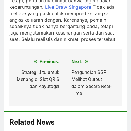
Tetapi, perlu untuk diingat bahwa togel adalah
keberuntungan.
Live Draw Singapore
Tidak ada
metode yang pasti untuk memprediksi angka
angka keluaran dengan. Karenanya, pemain
sebaiknya tidak hanya bergantung pada, tetapi
juga mengutamakan kesenangan serta dan saat
saat. Selalu realistis dan nikmati proses tersebut.
Previous:
Next:
Post
navigation
Strategi Jitu untuk
Pengundian SGP:
Menang di Slot QRIS
Melihat Output
dan Kayutogel
dalam Secara Real-
Time
Related News