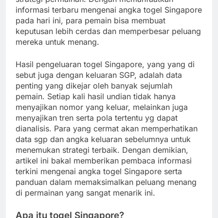
informasi terbaru mengenai angka togel Singapore
pada hari ini, para pemain bisa membuat
keputusan lebih cerdas dan memperbesar peluang
mereka untuk menang.
Hasil pengeluaran togel Singapore, yang yang di
sebut juga dengan keluaran SGP, adalah data
penting yang dikejar oleh banyak sejumlah
pemain. Setiap kali hasil undian tidak hanya
menyajikan nomor yang keluar, melainkan juga
menyajikan tren serta pola tertentu yg dapat
dianalisis. Para yang cermat akan memperhatikan
data sgp dan angka keluaran sebelumnya untuk
menemukan strategi terbaik. Dengan demikian,
artikel ini bakal memberikan pembaca informasi
terkini mengenai angka togel Singapore serta
panduan dalam memaksimalkan peluang menang
di permainan yang sangat menarik ini.
Apa itu togel Singapore?