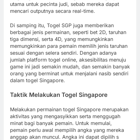
utama untuk pecinta judi, sebab mereka dapat
mencari outputnya secara real-time.
Di samping itu, Togel SGP juga memberikan
berbagai jenis permainan, seperti bet 2D, taruhan
tiga dimensi, serta 4D, yang memungkinkan
memungkinkan para pemain memilih jenis taruhan
sesuai dengan selera sendiri. Dengan adanya
jumlah platform togel online, aksesibilitas menuju
game ini jadi semakin mudah, dan semakin banyak
orang yang berminat untuk menjalani nasib sendiri
dalam togel Singapore.
Taktik Melakukan Togel Singapore
Melakukan permainan togel Singapore merupakan
aktivitas yang mengasyikkan serta menggugah
minat bagi banyak pemain. Untuk memulai,
pemain perlu awal mempilih angka yang mereka
anggap akan muncul. Angka ini dapat dipilih s