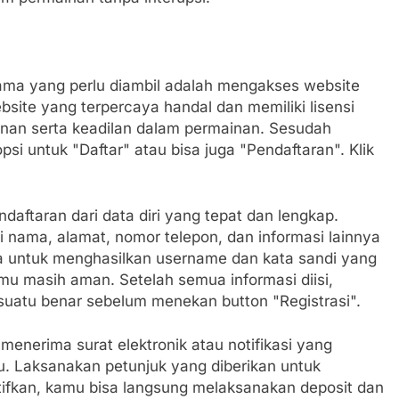
ama yang perlu diambil adalah mengakses website
ebsite yang terpercaya handal dan memiliki lisensi
anan serta keadilan dalam permainan. Sesudah
 untuk "Daftar" atau bisa juga "Pendaftaran". Klik
daftaran dari data diri yang tepat dan lengkap.
 nama, alamat, nomor telepon, dan informasi lainnya
ga untuk menghasilkan username dan kata sandi yang
mu masih aman. Setelah semua informasi diisi,
suatu benar sebelum menekan button "Registrasi".
 menerima surat elektronik atau notifikasi yang
. Laksanakan petunjuk yang diberikan untuk
ifkan, kamu bisa langsung melaksanakan deposit dan