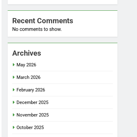
Recent Comments
No comments to show.
Archives
May 2026
March 2026
February 2026
December 2025
November 2025
October 2025