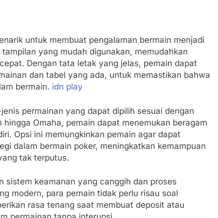
menarik untuk membuat pengalaman bermain menjadi
dalah tampilan yang mudah digunakan, memudahkan
pat. Dengan tata letak yang jelas, pemain dapat
ermainan dan tabel yang ada, untuk memastikan bahwa
lam bermain.
idn play
-jenis permainan yang dapat dipilih sesuai dengan
’em hingga Omaha, pemain dapat menemukan beragam
diri. Opsi ini memungkinkan pemain agar dapat
egi dalam bermain poker, meningkatkan kemampuan
ang tak terputus.
an sistem keamanan yang canggih dan proses
ng modern, para pemain tidak perlu risau soal
erikan rasa tenang saat membuat deposit atau
m permainan tanpa interupsi.