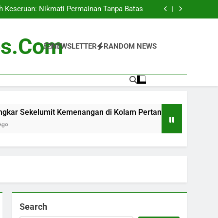
interpretasikan serta Mengulas Data Output
uh Keseruan: Nikmati Permainan Tanpa Batas
 Kemenangan di Kolam Pertandingan Macau
ng dan Risiko dalam Permainan Judi Online
interpretasikan serta Mengulas Data Output
es.com
uh Keseruan: Nikmati Permainan Tanpa Batas
NEWSLETTER
RANDOM NEWS
 Kemenangan di Kolam Pertandingan Macau
ng dan Risiko dalam Permainan Judi Online
elumit Kemenangan di Kolam Pertandingan Macau
Men
8 Mo
Search