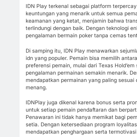
IDN Play terkenal sebagai platform terperc
keuntungan yang menarik untuk semua pemai
keamanan yang ketat, menjamin bahwa trans
terlindungi dengan baik. Dengan teknologi e
pengalaman bermain poker tanpa cemas tent
Di samping itu, IDN Play menawarkan sejumla
idn yang populer. Pemain bisa memilih antar
preferensi pemain, mulai dari Texas Hold’
pengalaman permainan semakin menarik. Den
mendapatkan permainan yang paling sesuai 
menang.
IDNPlay juga dikenal karena bonus serta pro
untuk setiap pemain pendaftaran dan berparti
Penawaran ini tidak hanya memikat bagi pem
setia. Dengan ketersediaan program loyalit
mendapatkan penghargaan serta termotivasi