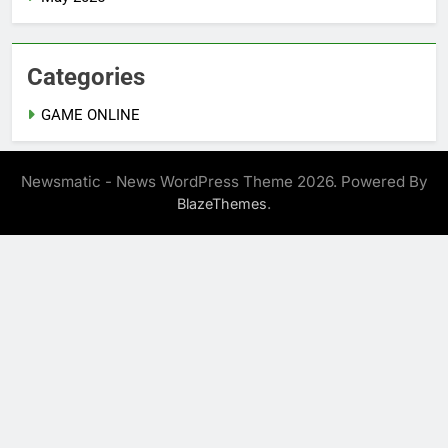
Categories
GAME ONLINE
Newsmatic - News WordPress Theme 2026. Powered By
.
BlazeThemes