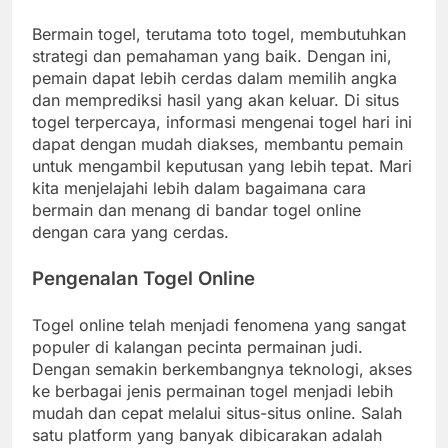
Bermain togel, terutama toto togel, membutuhkan
strategi dan pemahaman yang baik. Dengan ini,
pemain dapat lebih cerdas dalam memilih angka
dan memprediksi hasil yang akan keluar. Di situs
togel terpercaya, informasi mengenai togel hari ini
dapat dengan mudah diakses, membantu pemain
untuk mengambil keputusan yang lebih tepat. Mari
kita menjelajahi lebih dalam bagaimana cara
bermain dan menang di bandar togel online
dengan cara yang cerdas.
Pengenalan Togel Online
Togel online telah menjadi fenomena yang sangat
populer di kalangan pecinta permainan judi.
Dengan semakin berkembangnya teknologi, akses
ke berbagai jenis permainan togel menjadi lebih
mudah dan cepat melalui situs-situs online. Salah
satu platform yang banyak dibicarakan adalah