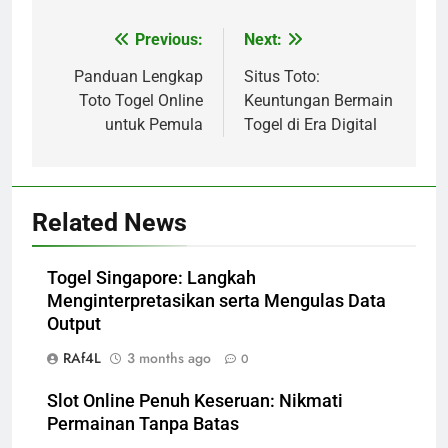
Previous:
Next:
Post
navigation
Panduan Lengkap
Situs Toto:
Toto Togel Online
Keuntungan Bermain
untuk Pemula
Togel di Era Digital
Related News
Togel Singapore: Langkah
Menginterpretasikan serta Mengulas Data
Output
RAf4L
3 months ago
0
Slot Online Penuh Keseruan: Nikmati
Permainan Tanpa Batas