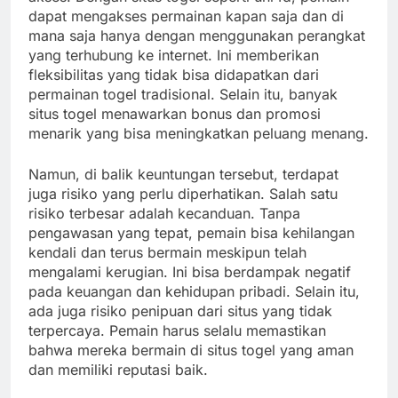
dapat mengakses permainan kapan saja dan di
mana saja hanya dengan menggunakan perangkat
yang terhubung ke internet. Ini memberikan
fleksibilitas yang tidak bisa didapatkan dari
permainan togel tradisional. Selain itu, banyak
situs togel menawarkan bonus dan promosi
menarik yang bisa meningkatkan peluang menang.
Namun, di balik keuntungan tersebut, terdapat
juga risiko yang perlu diperhatikan. Salah satu
risiko terbesar adalah kecanduan. Tanpa
pengawasan yang tepat, pemain bisa kehilangan
kendali dan terus bermain meskipun telah
mengalami kerugian. Ini bisa berdampak negatif
pada keuangan dan kehidupan pribadi. Selain itu,
ada juga risiko penipuan dari situs yang tidak
terpercaya. Pemain harus selalu memastikan
bahwa mereka bermain di situs togel yang aman
dan memiliki reputasi baik.