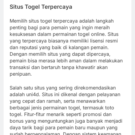
Situs Togel Terpercaya
Memilih situs togel terpercaya adalah langkah
penting bagi para pemain yang ingin meraih
kesuksesan dalam permainan togel online. Situs
yang terpercaya biasanya memiliki lisensi resmi
dan reputasi yang baik di kalangan pemain.
Dengan memilih situs yang dapat dipercaya,
pemain bisa merasa lebih aman dalam melakukan
transaksi dan bertaruh tanpa khawatir akan
penipuan.
Salah satu situs yang sering direkomendasikan
adalah uni4d. Situs ini dikenal dengan pelayanan
yang cepat dan ramah, serta menawarkan
berbagai jenis permainan togel, termasuk toto
togel. Fitur-fitur menarik seperti promosi dan
bonus yang menguntungkan juga banyak menjadi
daya tarik bagi para pemain baru maupun yang
sudah berpengalaman. Dengan sistem keamanan