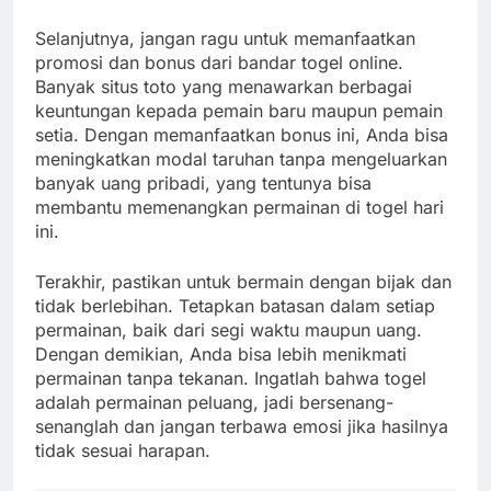
Selanjutnya, jangan ragu untuk memanfaatkan
promosi dan bonus dari bandar togel online.
Banyak situs toto yang menawarkan berbagai
keuntungan kepada pemain baru maupun pemain
setia. Dengan memanfaatkan bonus ini, Anda bisa
meningkatkan modal taruhan tanpa mengeluarkan
banyak uang pribadi, yang tentunya bisa
membantu memenangkan permainan di togel hari
ini.
Terakhir, pastikan untuk bermain dengan bijak dan
tidak berlebihan. Tetapkan batasan dalam setiap
permainan, baik dari segi waktu maupun uang.
Dengan demikian, Anda bisa lebih menikmati
permainan tanpa tekanan. Ingatlah bahwa togel
adalah permainan peluang, jadi bersenang-
senanglah dan jangan terbawa emosi jika hasilnya
tidak sesuai harapan.