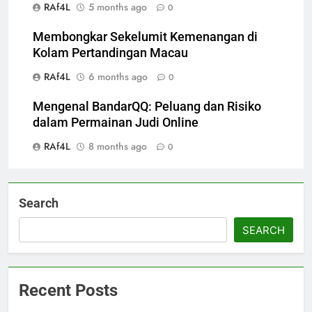
RAf4L
5 months ago
0
Membongkar Sekelumit Kemenangan di
Kolam Pertandingan Macau
RAf4L
6 months ago
0
Mengenal BandarQQ: Peluang dan Risiko
dalam Permainan Judi Online
RAf4L
8 months ago
0
Search
SEARCH
Recent Posts