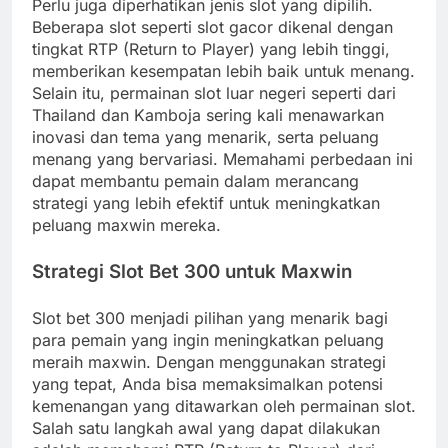
Perlu juga diperhatikan jenis slot yang dipilih.
Beberapa slot seperti slot gacor dikenal dengan
tingkat RTP (Return to Player) yang lebih tinggi,
memberikan kesempatan lebih baik untuk menang.
Selain itu, permainan slot luar negeri seperti dari
Thailand dan Kamboja sering kali menawarkan
inovasi dan tema yang menarik, serta peluang
menang yang bervariasi. Memahami perbedaan ini
dapat membantu pemain dalam merancang
strategi yang lebih efektif untuk meningkatkan
peluang maxwin mereka.
Strategi Slot Bet 300 untuk Maxwin
Slot bet 300 menjadi pilihan yang menarik bagi
para pemain yang ingin meningkatkan peluang
meraih maxwin. Dengan menggunakan strategi
yang tepat, Anda bisa memaksimalkan potensi
kemenangan yang ditawarkan oleh permainan slot.
Salah satu langkah awal yang dapat dilakukan