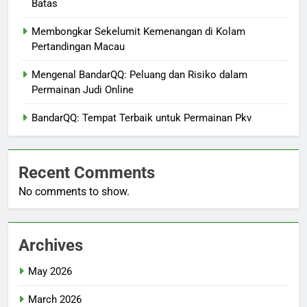
Batas
Membongkar Sekelumit Kemenangan di Kolam
Pertandingan Macau
Mengenal BandarQQ: Peluang dan Risiko dalam
Permainan Judi Online
BandarQQ: Tempat Terbaik untuk Permainan Pkv
Recent Comments
No comments to show.
Archives
May 2026
March 2026