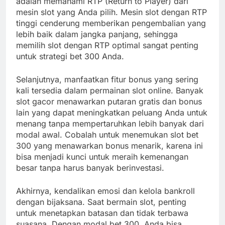
adalah memahami RTP (Return to Player) dari
mesin slot yang Anda pilih. Mesin slot dengan RTP
tinggi cenderung memberikan pengembalian yang
lebih baik dalam jangka panjang, sehingga
memilih slot dengan RTP optimal sangat penting
untuk strategi bet 300 Anda.
Selanjutnya, manfaatkan fitur bonus yang sering
kali tersedia dalam permainan slot online. Banyak
slot gacor menawarkan putaran gratis dan bonus
lain yang dapat meningkatkan peluang Anda untuk
menang tanpa mempertaruhkan lebih banyak dari
modal awal. Cobalah untuk menemukan slot bet
300 yang menawarkan bonus menarik, karena ini
bisa menjadi kunci untuk meraih kemenangan
besar tanpa harus banyak berinvestasi.
Akhirnya, kendalikan emosi dan kelola bankroll
dengan bijaksana. Saat bermain slot, penting
untuk menetapkan batasan dan tidak terbawa
suasana. Dengan modal bet 300, Anda bisa