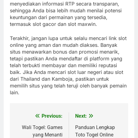
menyediakan informasi RTP secara transparan,
sehingga Anda bisa lebih mudah menilai potensi
keuntungan dari permainan yang tersedia,
termasuk slot gacor dan slot maxwin.
Terakhir, jangan lupa untuk selalu mencari link slot
online yang aman dan mudah diakses. Banyak
situs menawarkan bonus dan promosi menarik,
tetapi pastikan Anda mendaftar di platform yang
telah terbukti membayar dan memiliki reputasi
baik. Jika Anda mencari slot luar negeri atau slot
dari Thailand dan Kamboja, pastikan untuk
memilih situs yang telah teruji oleh banyak pemain
lain.
Previous:
Next:
Post
navigation
Wali Togel: Games
Panduan Lengkap
yang Menanti
Toto Togel Online