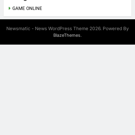
GAME ONLINE
Newsmatic - News WordPress Theme 2026. Powered By
.
BlazeThemes