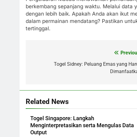
berkembang sepanjang waktu. Melalui data y
dengan lebih baik. Apakah Anda akan ikut me
dalam permainan mendatang? Pastikan untuk 
tertinggal.
Previou
Post
navigation
Togel Sidney: Peluang Emas yang Har
Dimanfaatk
Related News
Togel Singapore: Langkah
Menginterpretasikan serta Mengulas Data
Output