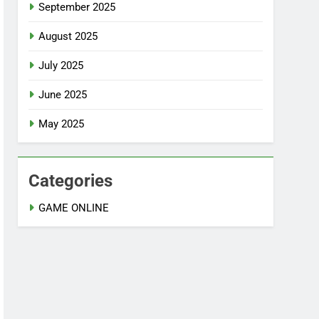
September 2025
August 2025
July 2025
June 2025
May 2025
Categories
GAME ONLINE