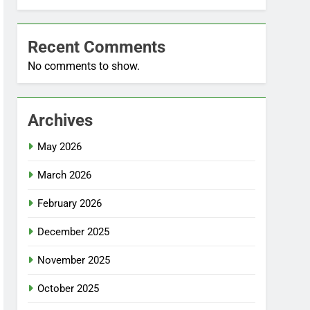
Recent Comments
No comments to show.
Archives
May 2026
March 2026
February 2026
December 2025
November 2025
October 2025