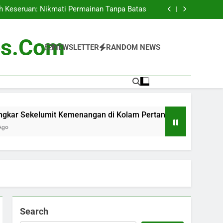
interpretasikan serta Mengulas Data Output
uh Keseruan: Nikmati Permainan Tanpa Batas
 Kemenangan di Kolam Pertandingan Macau
ng dan Risiko dalam Permainan Judi Online
interpretasikan serta Mengulas Data Output
es.com
uh Keseruan: Nikmati Permainan Tanpa Batas
NEWSLETTER
RANDOM NEWS
 Kemenangan di Kolam Pertandingan Macau
ng dan Risiko dalam Permainan Judi Online
elumit Kemenangan di Kolam Pertandingan Macau
Men
8 Mo
Search