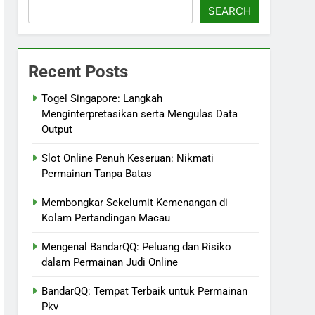
SEARCH
Recent Posts
Togel Singapore: Langkah
Menginterpretasikan serta Mengulas Data
Output
Slot Online Penuh Keseruan: Nikmati
Permainan Tanpa Batas
Membongkar Sekelumit Kemenangan di
Kolam Pertandingan Macau
Mengenal BandarQQ: Peluang dan Risiko
dalam Permainan Judi Online
BandarQQ: Tempat Terbaik untuk Permainan
Pkv