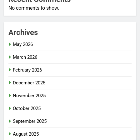
No comments to show.
Archives
May 2026
March 2026
February 2026
December 2025
November 2025
October 2025
September 2025
August 2025