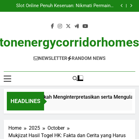
Togel Singapore: Langkah Menginterpretasikan serta
Skip
Mengulas Data Output
Slot Online Penuh Keseruan: Nikmati Permainan
to
Tanpa Batas
Membongkar Sekelumit Kemenangan di Kolam
Pertandingan Macau
Mengenal BandarQQ: Peluang dan Risiko dalam
content
Permainan Judi Online
Togel Singapore: Langkah Menginterpretasikan serta
Mengulas Data Output
Slot Online Penuh Keseruan: Nikmati Permainan
Tanpa Batas
Membongkar Sekelumit Kemenangan di Kolam
tonenergycorridorhome
Pertandingan Macau
Mengenal BandarQQ: Peluang dan Risiko dalam
Permainan Judi Online
NEWSLETTER
RANDOM NEWS
l Singapore: Langkah Menginterpretasikan serta Mengulas Dat
HEADLINES
hs Ago
Home
2025
October
Mukjizat Hasil Togel HK: Fakta dan Cerita yang Harus