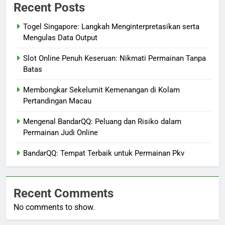
Recent Posts
Togel Singapore: Langkah Menginterpretasikan serta
Mengulas Data Output
Slot Online Penuh Keseruan: Nikmati Permainan Tanpa
Batas
Membongkar Sekelumit Kemenangan di Kolam
Pertandingan Macau
Mengenal BandarQQ: Peluang dan Risiko dalam
Permainan Judi Online
BandarQQ: Tempat Terbaik untuk Permainan Pkv
Recent Comments
No comments to show.