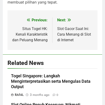
membuat pilihan yang tepat.
Previous:
Next:
Post
navigation
Situs Togel HK:
Slot Gacor Saat Ini:
Kenali Karakteristik
Cara Menang di Slot
dan Peluang Menang
di Internet
Related News
Togel Singapore: Langkah
Menginterpretasikan serta Mengulas Data
Output
RAf4L
3 months ago
0
Slot Online Penuh Keseruan: Nikmati