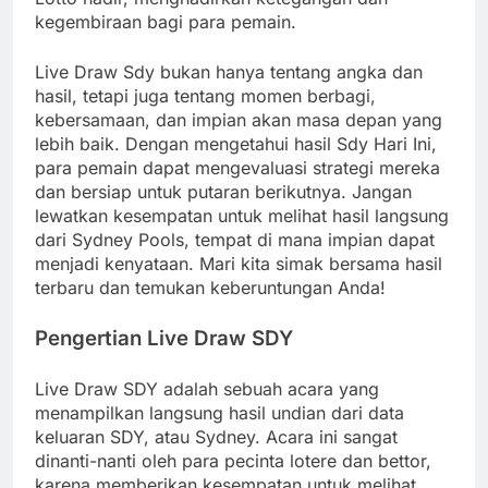
kegembiraan bagi para pemain.
Live Draw Sdy bukan hanya tentang angka dan
hasil, tetapi juga tentang momen berbagi,
kebersamaan, dan impian akan masa depan yang
lebih baik. Dengan mengetahui hasil Sdy Hari Ini,
para pemain dapat mengevaluasi strategi mereka
dan bersiap untuk putaran berikutnya. Jangan
lewatkan kesempatan untuk melihat hasil langsung
dari Sydney Pools, tempat di mana impian dapat
menjadi kenyataan. Mari kita simak bersama hasil
terbaru dan temukan keberuntungan Anda!
Pengertian Live Draw SDY
Live Draw SDY adalah sebuah acara yang
menampilkan langsung hasil undian dari data
keluaran SDY, atau Sydney. Acara ini sangat
dinanti-nanti oleh para pecinta lotere dan bettor,
karena memberikan kesempatan untuk melihat