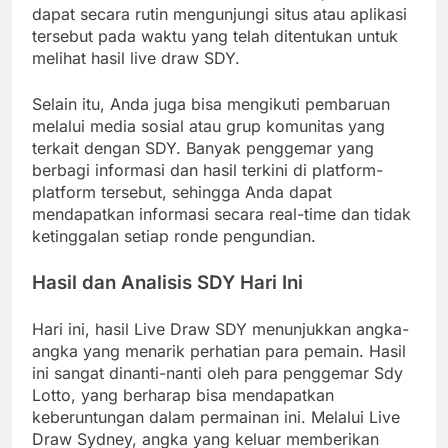
dapat secara rutin mengunjungi situs atau aplikasi
tersebut pada waktu yang telah ditentukan untuk
melihat hasil live draw SDY.
Selain itu, Anda juga bisa mengikuti pembaruan
melalui media sosial atau grup komunitas yang
terkait dengan SDY. Banyak penggemar yang
berbagi informasi dan hasil terkini di platform-
platform tersebut, sehingga Anda dapat
mendapatkan informasi secara real-time dan tidak
ketinggalan setiap ronde pengundian.
Hasil dan Analisis SDY Hari Ini
Hari ini, hasil Live Draw SDY menunjukkan angka-
angka yang menarik perhatian para pemain. Hasil
ini sangat dinanti-nanti oleh para penggemar Sdy
Lotto, yang berharap bisa mendapatkan
keberuntungan dalam permainan ini. Melalui Live
Draw Sydney, angka yang keluar memberikan