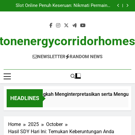
Togel Singapore: Langkah Menginterpretasikan serta
Skip
Mengulas Data Output
Slot Online Penuh Keseruan: Nikmati Permainan
to
Tanpa Batas
Membongkar Sekelumit Kemenangan di Kolam
Pertandingan Macau
Mengenal BandarQQ: Peluang dan Risiko dalam
content
Permainan Judi Online
Togel Singapore: Langkah Menginterpretasikan serta
Mengulas Data Output
Slot Online Penuh Keseruan: Nikmati Permainan
Tanpa Batas
Membongkar Sekelumit Kemenangan di Kolam
tonenergycorridorhome
Pertandingan Macau
Mengenal BandarQQ: Peluang dan Risiko dalam
Permainan Judi Online
NEWSLETTER
RANDOM NEWS
el Singapore: Langkah Menginterpretasikan serta Mengulas D
HEADLINES
nths Ago
Home
2025
October
Hasil SDY Hari Ini: Temukan Keberuntungan Anda