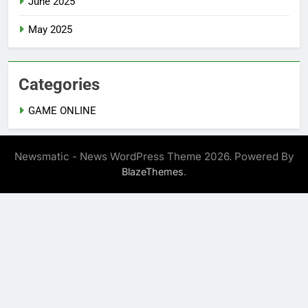
June 2025
May 2025
Categories
GAME ONLINE
Newsmatic - News WordPress Theme 2026. Powered By
.
BlazeThemes