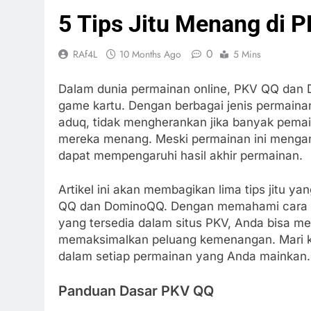
5 Tips Jitu Menang di
0
RAf4L
10 Months Ago
5 Mins
Dalam dunia permainan online, PKV QQ dan 
game kartu. Dengan berbagai jenis permainan
aduq, tidak mengherankan jika banyak pemai
mereka menang. Meski permainan ini mengan
dapat mempengaruhi hasil akhir permainan.
Artikel ini akan membagikan lima tips jitu
QQ dan DominoQQ. Dengan memahami cara ber
yang tersedia dalam situs PKV, Anda bisa m
memaksimalkan peluang kemenangan. Mari kita
dalam setiap permainan yang Anda mainkan.
Panduan Dasar PKV QQ