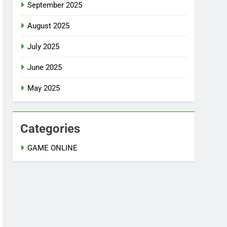
September 2025
August 2025
July 2025
June 2025
May 2025
Categories
GAME ONLINE