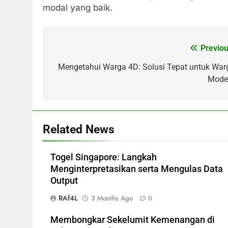
modal yang baik.
Previou
Post
navigation
Mengetahui Warga 4D: Solusi Tepat untuk War
Mode
Related News
Togel Singapore: Langkah
Menginterpretasikan serta Mengulas Data
Output
RAf4L
3 Months Ago
0
Membongkar Sekelumit Kemenangan di