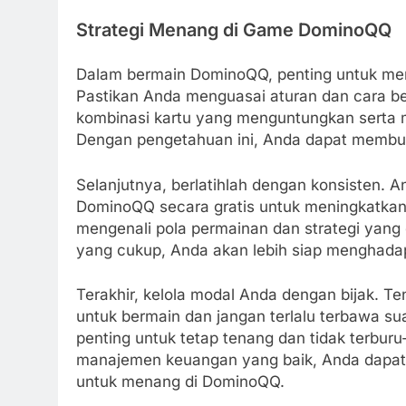
Strategi Menang di Game DominoQQ
Dalam bermain DominoQQ, penting untuk mem
Pastikan Anda menguasai aturan dan cara b
kombinasi kartu yang menguntungkan serta 
Dengan pengetahuan ini, Anda dapat membuat
Selanjutnya, berlatihlah dengan konsisten. A
DominoQQ secara gratis untuk meningkatkan
mengenali pola permainan dan strategi yang
yang cukup, Anda akan lebih siap menghadap
Terakhir, kelola modal Anda dengan bijak. 
untuk bermain dan jangan terlalu terbawa s
penting untuk tetap tenang dan tidak terbu
manajemen keuangan yang baik, Anda dapat b
untuk menang di DominoQQ.