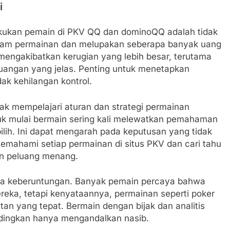
i
akukan pemain di PKV QQ dan dominoQQ adalah tidak
alam permainan dan melupakan seberapa banyak uang
 mengakibatkan kerugian yang lebih besar, terutama
uangan yang jelas. Penting untuk menetapkan
ak kehilangan kontrol.
idak mempelajari aturan dan strategi permainan
uk mulai bermain sering kali melewatkan pemahaman
ih. Ini dapat mengarah pada keputusan yang tidak
emahami setiap permainan di situs PKV dan cari tahu
an peluang menang.
ada keberuntungan. Banyak pemain percaya bahwa
reka, tetapi kenyataannya, permainan seperti poker
an yang tepat. Bermain dengan bijak dan analitis
ndingkan hanya mengandalkan nasib.