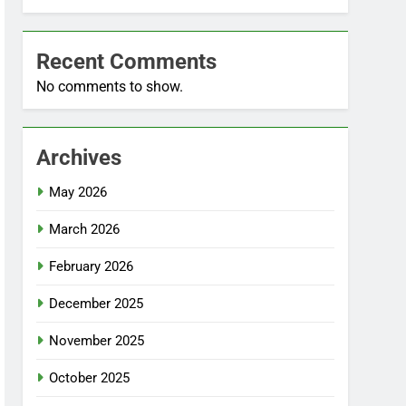
Recent Comments
No comments to show.
Archives
May 2026
March 2026
February 2026
December 2025
November 2025
October 2025