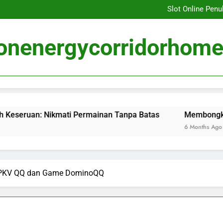
Togel Singapore: Langkah Meng
Slot Online Pen
Membongkar Sekelumit
Mengenal BandarQQ: Pelua
Togel Singapore: Langkah Meng
onenergycorridorhom
Slot Online Pen
Membongkar Sekelumit
Mengenal BandarQQ: Pelua
: Nikmati Permainan Tanpa Batas
Membongkar Sekelumi
6 Months Ago
i PKV QQ dan Game DominoQQ