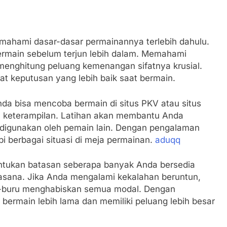
ahami dasar-dasar permainannya terlebih dahulu.
ermain sebelum terjun lebih dalam. Memahami
menghitung peluang kemenangan sifatnya krusial.
 keputusan yang lebih baik saat bermain.
nda bisa mencoba bermain di situs PKV atau situs
 keterampilan. Latihan akan membantu Anda
 digunakan oleh pemain lain. Dengan pengalaman
i berbagai situasi di meja permainan.
aduqq
Tentukan batasan seberapa banyak Anda bersedia
uasana. Jika Anda mengalami kekalahan beruntun,
ru-buru menghabiskan semua modal. Dengan
ermain lebih lama dan memiliki peluang lebih besar