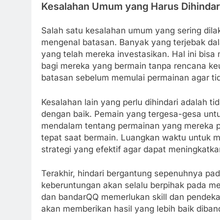
Kesalahan Umum yang Harus Dihindar
Salah satu kesalahan umum yang sering dil
mengenal batasan. Banyak yang terjebak d
yang telah mereka investasikan. Hal ini bisa
bagi mereka yang bermain tanpa rencana ke
batasan sebelum memulai permainan agar tid
Kesalahan lain yang perlu dihindari adalah t
dengan baik. Pemain yang tergesa-gesa unt
mendalam tentang permainan yang mereka pil
tepat saat bermain. Luangkan waktu untuk m
strategi yang efektif agar dapat meningkatk
Terakhir, hindari bergantung sepenuhnya p
keberuntungan akan selalu berpihak pada me
dan bandarQQ memerlukan skill dan pendekat
akan memberikan hasil yang lebih baik diba