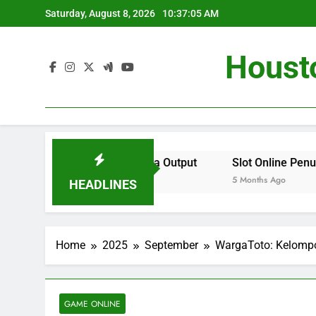
Skip
Saturday, August 8, 2026
10:37:06 AM
to
content
Houst
n serta Mengulas Data Output
Slot Online Penuh Keseru
5 Months Ago
HEADLINES
Home
2025
September
WargaToto: Kelomp
GAME ONLINE