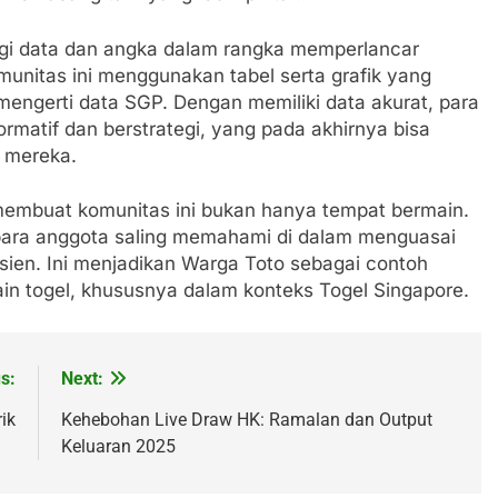
bagi data dan angka dalam rangka memperlancar
unitas ini menggunakan tabel serta grafik yang
ngerti data SGP. Dengan memiliki data akurat, para
ormatif dan berstrategi, yang pada akhirnya bisa
 mereka.
 membuat komunitas ini bukan hanya tempat bermain.
para anggota saling memahami di dalam menguasai
ien. Ini menjadikan Warga Toto sebagai contoh
in togel, khususnya dalam konteks Togel Singapore.
s:
Next:
ik
Kehebohan Live Draw HK: Ramalan dan Output
Keluaran 2025