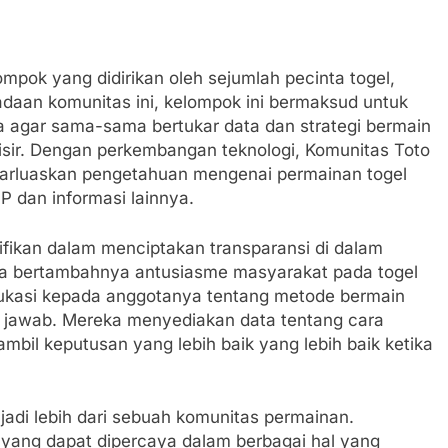
pok yang didirikan oleh sejumlah pecinta togel,
adaan komunitas ini, kelompok ini bermaksud untuk
agar sama-sama bertukar data dan strategi bermain
isir. Dengan perkembangan teknologi, Komunitas Toto
arluaskan pengetahuan mengenai permainan togel
 dan informasi lainnya.
nifikan dalam menciptakan transparansi di dalam
nya bertambahnya antusiasme masyarakat pada togel
ukasi kepada anggotanya tentang metode bermain
g jawab. Mereka menyediakan data tentang cara
bil keputusan yang lebih baik yang lebih baik ketika
jadi lebih dari sebuah komunitas permainan.
 yang dapat dipercaya dalam berbagai hal yang