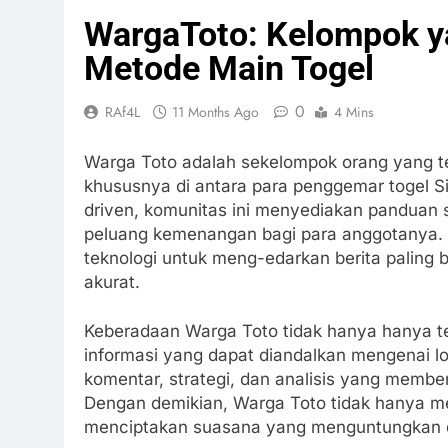
WargaToto: Kelompok y
Metode Main Togel
0
RAf4L
11 Months Ago
4 Mins
Warga Toto adalah sekelompok orang yang te
khususnya di antara para penggemar togel S
driven, komunitas ini menyediakan panduan
peluang kemenangan bagi para anggotanya. D
teknologi untuk meng-edarkan berita paling
akurat.
Keberadaan Warga Toto tidak hanya hanya te
informasi yang dapat diandalkan mengenai lo
komentar, strategi, dan analisis yang member
Dengan demikian, Warga Toto tidak hanya mer
menciptakan suasana yang menguntungkan d