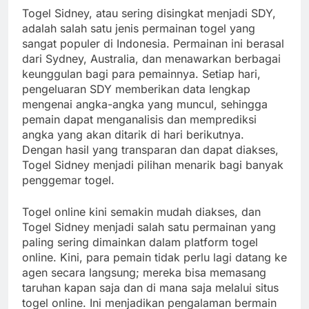
Togel Sidney, atau sering disingkat menjadi SDY,
adalah salah satu jenis permainan togel yang
sangat populer di Indonesia. Permainan ini berasal
dari Sydney, Australia, dan menawarkan berbagai
keunggulan bagi para pemainnya. Setiap hari,
pengeluaran SDY memberikan data lengkap
mengenai angka-angka yang muncul, sehingga
pemain dapat menganalisis dan memprediksi
angka yang akan ditarik di hari berikutnya.
Dengan hasil yang transparan dan dapat diakses,
Togel Sidney menjadi pilihan menarik bagi banyak
penggemar togel.
Togel online kini semakin mudah diakses, dan
Togel Sidney menjadi salah satu permainan yang
paling sering dimainkan dalam platform togel
online. Kini, para pemain tidak perlu lagi datang ke
agen secara langsung; mereka bisa memasang
taruhan kapan saja dan di mana saja melalui situs
togel online. Ini menjadikan pengalaman bermain