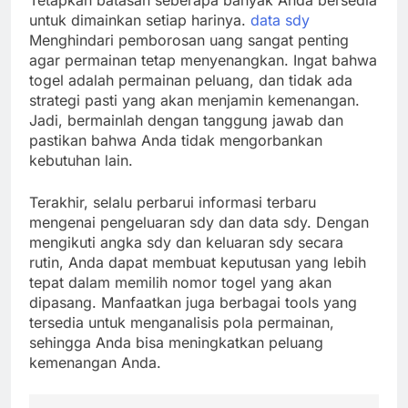
Tetapkan batasan seberapa banyak Anda bersedia
untuk dimainkan setiap harinya.
data sdy
Menghindari pemborosan uang sangat penting
agar permainan tetap menyenangkan. Ingat bahwa
togel adalah permainan peluang, dan tidak ada
strategi pasti yang akan menjamin kemenangan.
Jadi, bermainlah dengan tanggung jawab dan
pastikan bahwa Anda tidak mengorbankan
kebutuhan lain.
Terakhir, selalu perbarui informasi terbaru
mengenai pengeluaran sdy dan data sdy. Dengan
mengikuti angka sdy dan keluaran sdy secara
rutin, Anda dapat membuat keputusan yang lebih
tepat dalam memilih nomor togel yang akan
dipasang. Manfaatkan juga berbagai tools yang
tersedia untuk menganalisis pola permainan,
sehingga Anda bisa meningkatkan peluang
kemenangan Anda.