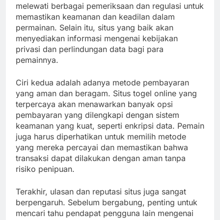
melewati berbagai pemeriksaan dan regulasi untuk
memastikan keamanan dan keadilan dalam
permainan. Selain itu, situs yang baik akan
menyediakan informasi mengenai kebijakan
privasi dan perlindungan data bagi para
pemainnya.
Ciri kedua adalah adanya metode pembayaran
yang aman dan beragam. Situs togel online yang
terpercaya akan menawarkan banyak opsi
pembayaran yang dilengkapi dengan sistem
keamanan yang kuat, seperti enkripsi data. Pemain
juga harus diperhatikan untuk memilih metode
yang mereka percayai dan memastikan bahwa
transaksi dapat dilakukan dengan aman tanpa
risiko penipuan.
Terakhir, ulasan dan reputasi situs juga sangat
berpengaruh. Sebelum bergabung, penting untuk
mencari tahu pendapat pengguna lain mengenai