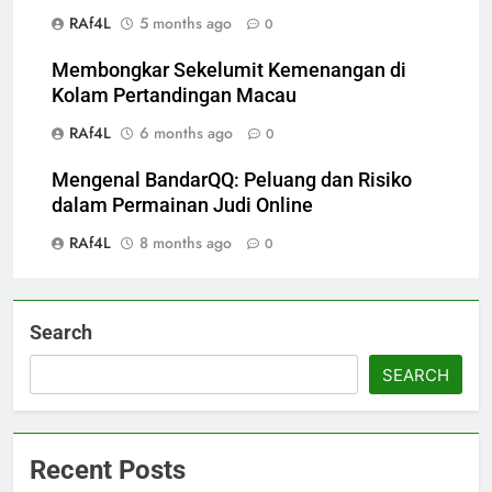
RAf4L
5 months ago
0
Membongkar Sekelumit Kemenangan di
Kolam Pertandingan Macau
RAf4L
6 months ago
0
Mengenal BandarQQ: Peluang dan Risiko
dalam Permainan Judi Online
RAf4L
8 months ago
0
Search
SEARCH
Recent Posts