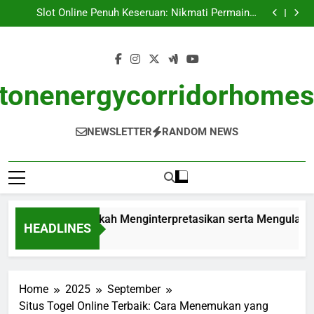
Togel Singapore: Langkah Menginterpretasikan serta
Skip
Mengulas Data Output
Slot Online Penuh Keseruan: Nikmati Permainan
to
Tanpa Batas
Membongkar Sekelumit Kemenangan di Kolam
Pertandingan Macau
Mengenal BandarQQ: Peluang dan Risiko dalam
content
Permainan Judi Online
Togel Singapore: Langkah Menginterpretasikan serta
Mengulas Data Output
Slot Online Penuh Keseruan: Nikmati Permainan
Tanpa Batas
Membongkar Sekelumit Kemenangan di Kolam
tonenergycorridorhome
Pertandingan Macau
Mengenal BandarQQ: Peluang dan Risiko dalam
Permainan Judi Online
NEWSLETTER
RANDOM NEWS
 Singapore: Langkah Menginterpretasikan serta Mengulas Dat
HEADLINES
hs Ago
Home
2025
September
Situs Togel Online Terbaik: Cara Menemukan yang