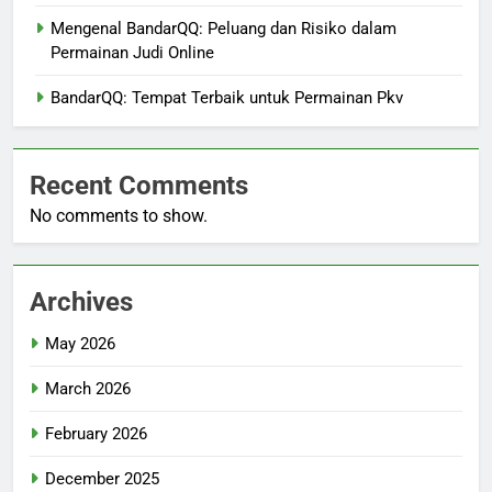
Mengenal BandarQQ: Peluang dan Risiko dalam
Permainan Judi Online
BandarQQ: Tempat Terbaik untuk Permainan Pkv
Recent Comments
No comments to show.
Archives
May 2026
March 2026
February 2026
December 2025