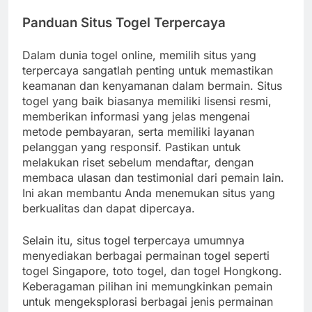
Panduan Situs Togel Terpercaya
Dalam dunia togel online, memilih situs yang
terpercaya sangatlah penting untuk memastikan
keamanan dan kenyamanan dalam bermain. Situs
togel yang baik biasanya memiliki lisensi resmi,
memberikan informasi yang jelas mengenai
metode pembayaran, serta memiliki layanan
pelanggan yang responsif. Pastikan untuk
melakukan riset sebelum mendaftar, dengan
membaca ulasan dan testimonial dari pemain lain.
Ini akan membantu Anda menemukan situs yang
berkualitas dan dapat dipercaya.
Selain itu, situs togel terpercaya umumnya
menyediakan berbagai permainan togel seperti
togel Singapore, toto togel, dan togel Hongkong.
Keberagaman pilihan ini memungkinkan pemain
untuk mengeksplorasi berbagai jenis permainan