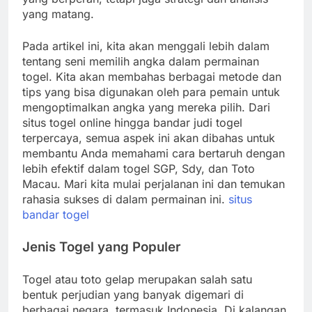
yang matang.
Pada artikel ini, kita akan menggali lebih dalam
tentang seni memilih angka dalam permainan
togel. Kita akan membahas berbagai metode dan
tips yang bisa digunakan oleh para pemain untuk
mengoptimalkan angka yang mereka pilih. Dari
situs togel online hingga bandar judi togel
terpercaya, semua aspek ini akan dibahas untuk
membantu Anda memahami cara bertaruh dengan
lebih efektif dalam togel SGP, Sdy, dan Toto
Macau. Mari kita mulai perjalanan ini dan temukan
rahasia sukses di dalam permainan ini.
situs
bandar togel
Jenis Togel yang Populer
Togel atau toto gelap merupakan salah satu
bentuk perjudian yang banyak digemari di
berbagai negara, termasuk Indonesia. Di kalangan