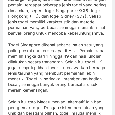
pemain, terdapat beberapa jenis togel yang sering
dimainkan, seperti togel Singapore (SGP), togel
Hongkong (HK), dan togel Sidney (SDY). Setiap
jenis togel memiliki karakteristik dan metode
permainan yang berbeda, sehingga menarik minat
banyak orang untuk mencoba keberuntungannya.
Togel Singapore dikenal sebagai salah satu yang
paling resmi dan terpercaya di Asia. Pemain dapat
memilih angka dari 1 hingga 49 dan hasil undian
dilakukan secara transparan. Selain itu, togel HK
juga menjadi pilihan favorit, menawarkan berbagai
jenis taruhan yang membuat permainan lebih
menarik. Togel ini seringkali memberikan hadiah
besar, sehingga banyak orang berusaha untuk
meraih kemenangan.
Selain itu, toto Macau menjadi alternatif lain bagi
penggemar togel. Dengan sistem permainan yang
unik dan beragam pilihan, togel ini juga memiliki