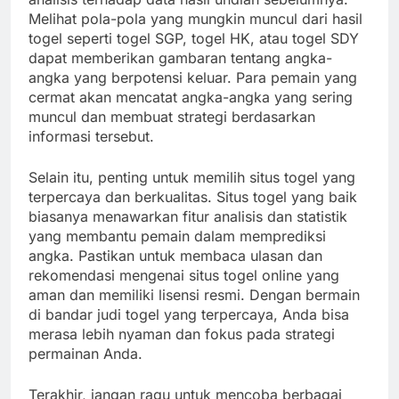
Melihat pola-pola yang mungkin muncul dari hasil
togel seperti togel SGP, togel HK, atau togel SDY
dapat memberikan gambaran tentang angka-
angka yang berpotensi keluar. Para pemain yang
cermat akan mencatat angka-angka yang sering
muncul dan membuat strategi berdasarkan
informasi tersebut.
Selain itu, penting untuk memilih situs togel yang
terpercaya dan berkualitas. Situs togel yang baik
biasanya menawarkan fitur analisis dan statistik
yang membantu pemain dalam memprediksi
angka. Pastikan untuk membaca ulasan dan
rekomendasi mengenai situs togel online yang
aman dan memiliki lisensi resmi. Dengan bermain
di bandar judi togel yang terpercaya, Anda bisa
merasa lebih nyaman dan fokus pada strategi
permainan Anda.
Terakhir, jangan ragu untuk mencoba berbagai