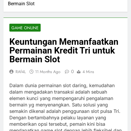
Bermain Slot
GAME ONLINE
Keuntungan Memanfaatkan
Permainan Kredit Tri untuk
Bermain Slot
0
RAf4L
11 Months Ago
4 Mins
Dalam dunia permainan slot daring, kemudahan
dalam mengadakan transaksi adalah sebuah
elemen kunci yang mempengaruhi pengalaman
bermain yg menyenangkan. Satu solusi yang
semakin dikenal adalah penggunaan slot pulsa Tri.
Dengan bertambahnya pelaku layanan yang
memberikan opsi tersebut, pemain kini bisa
mendapatkan game slot dengan lebih fleksibel dan