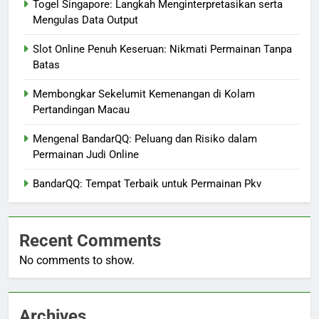
Togel Singapore: Langkah Menginterpretasikan serta
Mengulas Data Output
Slot Online Penuh Keseruan: Nikmati Permainan Tanpa
Batas
Membongkar Sekelumit Kemenangan di Kolam
Pertandingan Macau
Mengenal BandarQQ: Peluang dan Risiko dalam
Permainan Judi Online
BandarQQ: Tempat Terbaik untuk Permainan Pkv
Recent Comments
No comments to show.
Archives