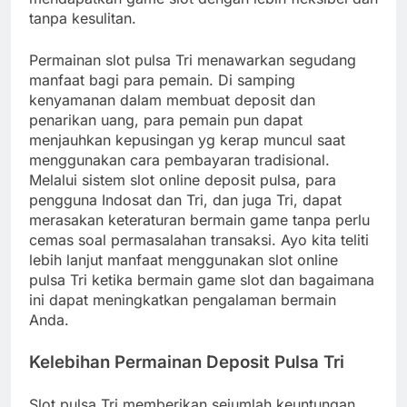
tanpa kesulitan.
Permainan slot pulsa Tri menawarkan segudang
manfaat bagi para pemain. Di samping
kenyamanan dalam membuat deposit dan
penarikan uang, para pemain pun dapat
menjauhkan kepusingan yg kerap muncul saat
menggunakan cara pembayaran tradisional.
Melalui sistem slot online deposit pulsa, para
pengguna Indosat dan Tri, dan juga Tri, dapat
merasakan keteraturan bermain game tanpa perlu
cemas soal permasalahan transaksi. Ayo kita teliti
lebih lanjut manfaat menggunakan slot online
pulsa Tri ketika bermain game slot dan bagaimana
ini dapat meningkatkan pengalaman bermain
Anda.
Kelebihan Permainan Deposit Pulsa Tri
Slot pulsa Tri memberikan sejumlah keuntungan