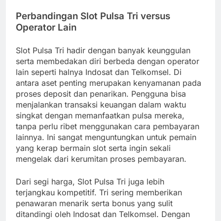
Perbandingan Slot Pulsa Tri versus
Operator Lain
Slot Pulsa Tri hadir dengan banyak keunggulan
serta membedakan diri berbeda dengan operator
lain seperti halnya Indosat dan Telkomsel. Di
antara aset penting merupakan kenyamanan pada
proses deposit dan penarikan. Pengguna bisa
menjalankan transaksi keuangan dalam waktu
singkat dengan memanfaatkan pulsa mereka,
tanpa perlu ribet menggunakan cara pembayaran
lainnya. Ini sangat menguntungkan untuk pemain
yang kerap bermain slot serta ingin sekali
mengelak dari kerumitan proses pembayaran.
Dari segi harga, Slot Pulsa Tri juga lebih
terjangkau kompetitif. Tri sering memberikan
penawaran menarik serta bonus yang sulit
ditandingi oleh Indosat dan Telkomsel. Dengan