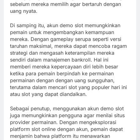
sebelum mereka memilih agar bertaruh dengan
uang nyata.
Di samping itu, akun demo slot memungkinkan
pemain untuk mengembangkan kemampuan
mereka. Dengan gameplay serupa seperti versi
taruhan maksimal, mereka dapat mencoba ragam
strategi dan mengasah keterampilan mereka
sendiri dalam manajemen bankroll. Hal ini
memberi mereka kepercayaan diri lebih besar
ketika para pemain berpindah ke permainan
permainan dengan dengan uang sungguhan,
terutama dalam mencari slot yang populer hari ini
atau slot yang dapat diandalkan.
Sebagai penutup, menggunakan akun demo slot
juga memungkinkan pengguna agar menilai situs
provider permainan. Dengan mengeksplorasi
platform slot online dengan akun, pemain dapat
menjamin bahwa platform itu menawarkan