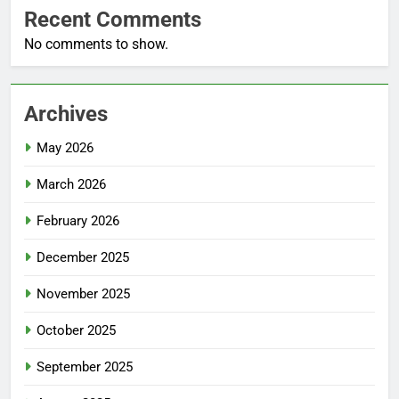
Recent Comments
No comments to show.
Archives
May 2026
March 2026
February 2026
December 2025
November 2025
October 2025
September 2025