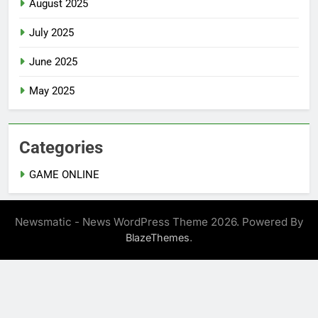
August 2025
July 2025
June 2025
May 2025
Categories
GAME ONLINE
Newsmatic - News WordPress Theme 2026. Powered By
.
BlazeThemes