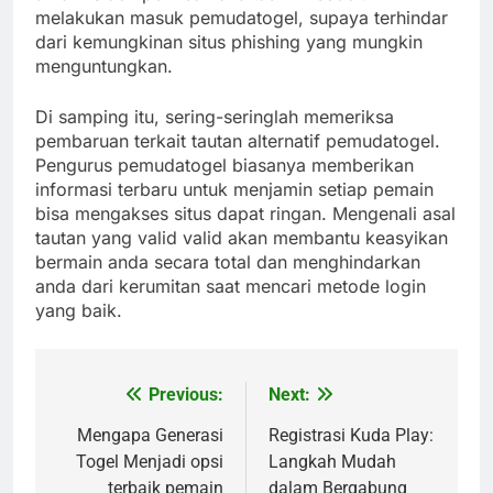
melakukan masuk pemudatogel, supaya terhindar
dari kemungkinan situs phishing yang mungkin
menguntungkan.
Di samping itu, sering-seringlah memeriksa
pembaruan terkait tautan alternatif pemudatogel.
Pengurus pemudatogel biasanya memberikan
informasi terbaru untuk menjamin setiap pemain
bisa mengakses situs dapat ringan. Mengenali asal
tautan yang valid valid akan membantu keasyikan
bermain anda secara total dan menghindarkan
anda dari kerumitan saat mencari metode login
yang baik.
Previous:
Next:
Post
navigation
Mengapa Generasi
Registrasi Kuda Play:
Togel Menjadi opsi
Langkah Mudah
terbaik pemain
dalam Bergabung