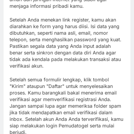
menjaga informasi pribadi kamu.
Setelah Anda menekan link register, kamu akan
diarahkan ke form yang harus diisi. Isi data yang
dibutuhkan, seperti nama asli, email, nomor
telepon, serta menghasilkan password yang kuat.
Pastikan segala data yang Anda input adalah
benar serta sinkron dengan data diri Anda agar
tidak ada kendala pada melakukan transaksi atau
verifikasi akun.
Setelah semua formulir lengkap, klik tombol
"Kirim" ataupun "Daftar" untuk menyelesaikan
proses. Kamu barangkali bakal menerima email
verifikasi agar memverifikasi registrasi Anda.
Jangan sampai lupa agar memeriksa folder spam
jika tidak mendapatkan email verifikasi dalam
inbox. Setelah akun Anda Anda terverifikasi, kamu
siap melakukan login Pemudatogel serta mulai
berjudi.