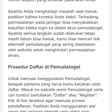
Apabila Anda menghadapi masalah saat masuk,
pastikan bahwa koneksi Anda stabil. Terkadang,
permasalahan pada jaringan bisa menyebabkan
kesulitan ketika login ke dalam akun pemudatogel.
Apabila semua langkah sudah dilakukan tetapi
masih belum bisa masuk, kamu bisa mencari link
alternatif pemudatogel yang sering disediakan
oleh website untuk menghindari permasalahan
akses.
Prosedur Daftar di Pemudatogel
Untuk memulai menggunakan Pemudatogel,
tahapan pertama yang harus kamu kerjakan ialah
daftar. Masuk ke website resmi Pemudatogel serta
cari tombol bertuliskan "Daftar" atau "Register".
Klik di link tersebut agar memulai proses
pendaftaran. Pastikan Anda menggunakan alat
aman dan jaringan internet yang stabil agar