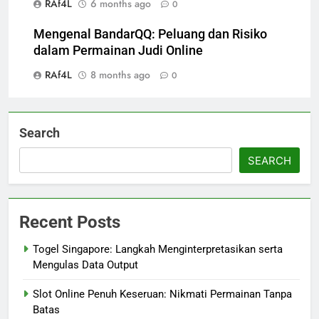
RAf4L
6 months ago
0
Mengenal BandarQQ: Peluang dan Risiko
dalam Permainan Judi Online
RAf4L
8 months ago
0
Search
SEARCH
Recent Posts
Togel Singapore: Langkah Menginterpretasikan serta
Mengulas Data Output
Slot Online Penuh Keseruan: Nikmati Permainan Tanpa
Batas