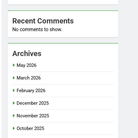
Recent Comments
No comments to show.
Archives
May 2026
March 2026
February 2026
December 2025
November 2025
October 2025