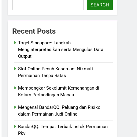
SEARCH
Recent Posts
Togel Singapore: Langkah
Menginterpretasikan serta Mengulas Data
Output
Slot Online Penuh Keseruan: Nikmati
Permainan Tanpa Batas
Membongkar Sekelumit Kemenangan di
Kolam Pertandingan Macau
Mengenal BandarQQ: Peluang dan Risiko
dalam Permainan Judi Online
BandarQQ: Tempat Terbaik untuk Permainan
Pkv