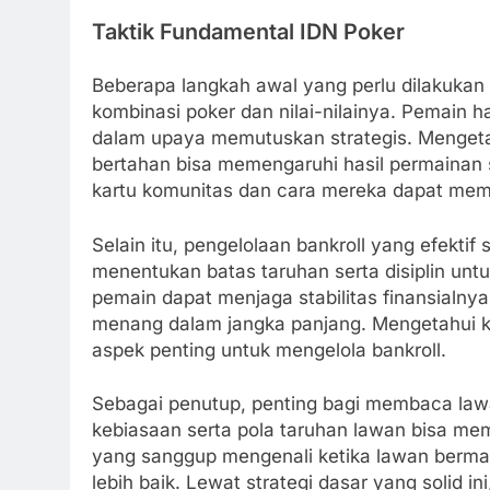
Taktik Fundamental IDN Poker
Beberapa langkah awal yang perlu dilakuka
kombinasi poker dan nilai-nilainya. Pemain
dalam upaya memutuskan strategis. Mengeta
bertahan bisa memengaruhi hasil permainan 
kartu komunitas dan cara mereka dapat mem
Selain itu, pengelolaan bankroll yang efekti
menentukan batas taruhan serta disiplin unt
pemain dapat menjaga stabilitas finansialny
menang dalam jangka panjang. Mengetahui ka
aspek penting untuk mengelola bankroll.
Sebagai penutup, penting bagi membaca la
kebiasaan serta pola taruhan lawan bisa m
yang sanggup mengenali ketika lawan bermai
lebih baik. Lewat strategi dasar yang solid 