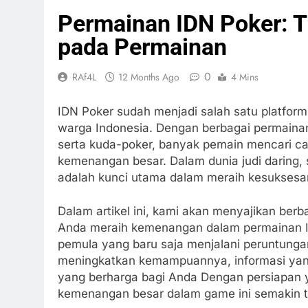
Permainan IDN Poker: T
pada Permainan
0
RAf4L
12 Months Ago
4 Mins
IDN Poker sudah menjadi salah satu platform
warga Indonesia. Dengan berbagai permainan
serta kuda-poker, banyak pemain mencari c
kemenangan besar. Dalam dunia judi daring,
adalah kunci utama dalam meraih kesuksesa
Dalam artikel ini, kami akan menyajikan berb
Anda meraih kemenangan dalam permainan I
pemula yang baru saja menjalani peruntung
meningkatkan kemampuannya, informasi yang 
yang berharga bagi Anda Dengan persiapan 
kemenangan besar dalam game ini semakin te