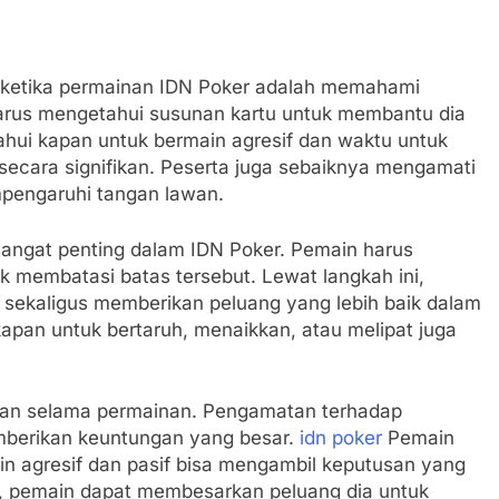
n ketika permainan IDN Poker adalah memahami
 harus mengetahui susunan kartu untuk membantu dia
hui kapan untuk bermain agresif dan waktu untuk
secara signifikan. Peserta juga sebaiknya mengamati
pengaruhi tangan lawan.
f sangat penting dalam IDN Poker. Pemain harus
uk membatasi batas tersebut. Lewat langkah ini,
a sekaligus memberikan peluang yang lebih baik dalam
pan untuk bertaruh, menaikkan, atau melipat juga
wan selama permainan. Pengamatan terhadap
emberikan keuntungan yang besar.
idn poker
Pemain
n agresif dan pasif bisa mengambil keputusan yang
ini, pemain dapat membesarkan peluang dia untuk