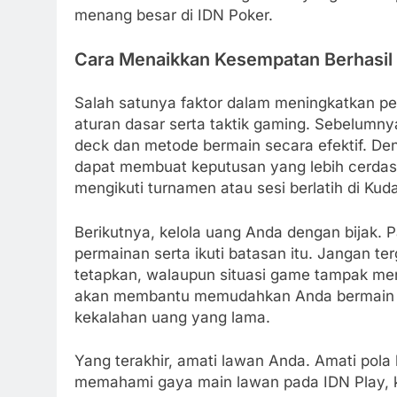
menang besar di IDN Poker.
Cara Menaikkan Kesempatan Berhasil
Salah satunya faktor dalam meningkatkan p
aturan dasar serta taktik gaming. Sebelumn
deck dan metode bermain secara efektif. D
dapat membuat keputusan yang lebih cerdas p
mengikuti turnamen atau sesi berlatih di K
Berikutnya, kelola uang Anda dengan bijak. 
permainan serta ikuti batasan itu. Jangan te
tetapkan, walaupun situasi game tampak m
akan membantu memudahkan Anda bermain d
kekalahan uang yang lama.
Yang terakhir, amati lawan Anda. Amati pola 
memahami gaya main lawan pada IDN Play, 