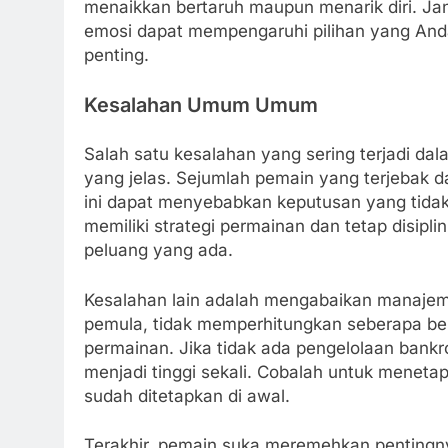
menaikkan bertaruh maupun menarik diri. Jan
emosi dapat mempengaruhi pilihan yang And
penting.
Kesalahan Umum Umum
Salah satu kesalahan yang sering terjadi dal
yang jelas. Sejumlah pemain yang terjebak d
ini dapat menyebabkan keputusan yang tida
memiliki strategi permainan dan tetap disipl
peluang yang ada.
Kesalahan lain adalah mengabaikan manajem
pemula, tidak memperhitungkan seberapa be
permainan. Jika tidak ada pengelolaan bankro
menjadi tinggi sekali. Cobalah untuk menet
sudah ditetapkan di awal.
Terakhir, pemain suka meremehkan pentingny