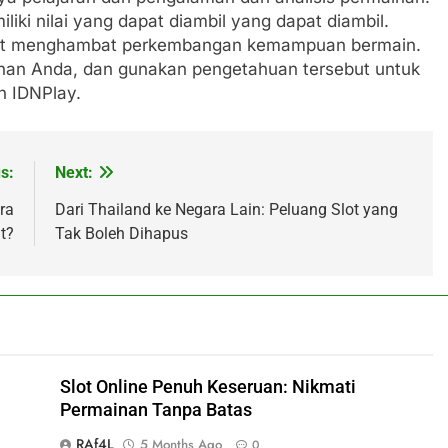
iki nilai yang dapat diambil yang dapat diambil.
dapat menghambat perkembangan kemampuan bermain.
nan Anda, dan gunakan pengetahuan tersebut untuk
n IDNPlay.
s:
Next:
ra
Dari Thailand ke Negara Lain: Peluang Slot yang
t?
Tak Boleh Dihapus
Slot Online Penuh Keseruan: Nikmati
Permainan Tanpa Batas
RAf4L
5 Months Ago
0