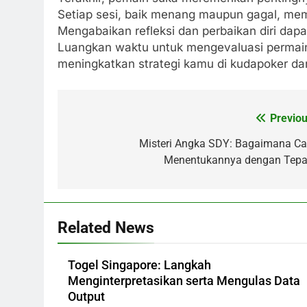
Setiap sesi, baik menang maupun gagal, memil
Mengabaikan refleksi dan perbaikan diri 
Luangkan waktu untuk mengevaluasi permai
meningkatkan strategi kamu di kudapoker da
Previou
Post
navigation
Misteri Angka SDY: Bagaimana Ca
Menentukannya dengan Tepa
Related News
Togel Singapore: Langkah
Menginterpretasikan serta Mengulas Data
Output