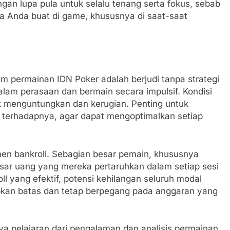
gan lupa pula untuk selalu tenang serta fokus, sebab
a Anda buat di game, khususnya di saat-saat
am permainan IDN Poker adalah berjudi tanpa strategi
alam perasaan dan bermain secara impulsif. Kondisi
k menguntungkan dan kerugian. Penting untuk
in terhadapnya, agar dapat mengoptimalkan setiap
en bankroll. Sebagian besar pemain, khususnya
sar uang yang mereka pertaruhkan dalam setiap sesi
ll yang efektif, potensi kehilangan seluruh modal
apkan batas dan tetap berpegang pada anggaran yang
a pelajaran dari pengalaman dan analisis permainan.