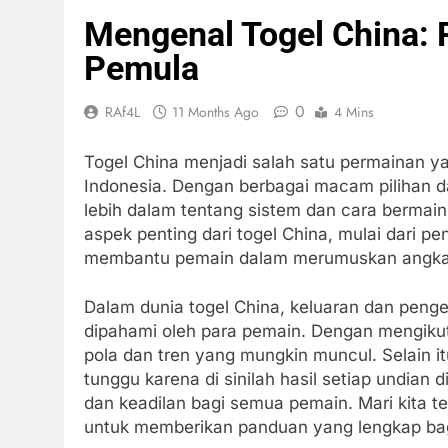
Mengenal Togel China:
Pemula
0
RAf4L
11 Months Ago
4 Mins
Togel China menjadi salah satu permainan ya
Indonesia. Dengan berbagai macam pilihan d
lebih dalam tentang sistem dan cara bermainn
aspek penting dari togel China, mulai dari p
membantu pemain dalam merumuskan angka 
Dalam dunia togel China, keluaran dan peng
dipahami oleh para pemain. Dengan mengikuti
pola dan tren yang mungkin muncul. Selain it
tunggu karena di sinilah hasil setiap undian
dan keadilan bagi semua pemain. Mari kita te
untuk memberikan panduan yang lengkap ba