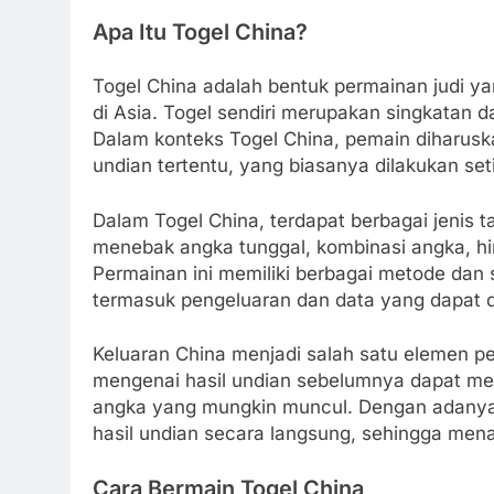
Apa Itu Togel China?
Togel China adalah bentuk permainan judi ya
di Asia. Togel sendiri merupakan singkatan d
Dalam konteks Togel China, pemain diharusk
undian tertentu, yang biasanya dilakukan set
Dalam Togel China, terdapat berbagai jenis t
menebak angka tunggal, kombinasi angka, hi
Permainan ini memiliki berbagai metode dan
termasuk pengeluaran dan data yang dapat 
Keluaran China menjadi salah satu elemen pe
mengenai hasil undian sebelumnya dapat me
angka yang mungkin muncul. Dengan adanya 
hasil undian secara langsung, sehingga me
Cara Bermain Togel China