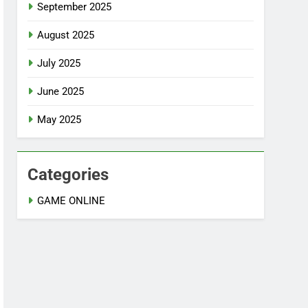
September 2025
August 2025
July 2025
June 2025
May 2025
Categories
GAME ONLINE