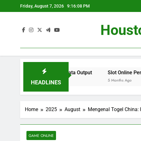
Skip
Friday, August 7, 2026
9:16:09 PM
to
content
Houst
kan serta Mengulas Data Output
Slot Online Penuh Kes
5 Months Ago
HEADLINES
Home
2025
August
Mengenal Togel China:
GAME ONLINE