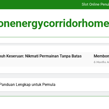
Togel Singapore: Langkah Meng
Slot Online Pen
Membongkar Sekelumit
Mengenal BandarQQ: Pelua
Togel Singapore: Langkah Meng
onenergycorridorhom
Slot Online Pen
Membongkar Sekelumit
Mengenal BandarQQ: Pelua
eruan: Nikmati Permainan Tanpa Batas
Membongkar Seke
6 Months Ago
 Panduan Lengkap untuk Pemula