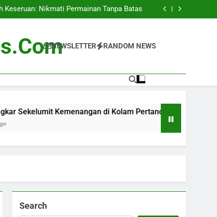
interpretasikan serta Mengulas Data Output
uh Keseruan: Nikmati Permainan Tanpa Batas
 Kemenangan di Kolam Pertandingan Macau
ng dan Risiko dalam Permainan Judi Online
interpretasikan serta Mengulas Data Output
es.com
uh Keseruan: Nikmati Permainan Tanpa Batas
NEWSLETTER
RANDOM NEWS
 Kemenangan di Kolam Pertandingan Macau
ng dan Risiko dalam Permainan Judi Online
lumit Kemenangan di Kolam Pertandingan Macau
Meng
8 Mon
Search