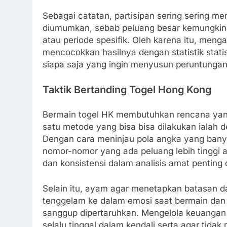
Sebagai catatan, partisipan sering sering m
diumumkan, sebab peluang besar kemungkin
atau periode spesifik. Oleh karena itu, men
mencocokkan hasilnya dengan statistik stati
siapa saja yang ingin menyusun peruntunga
Taktik Bertanding Togel Hong Kong
Bermain togel HK membutuhkan rencana yan
satu metode yang bisa bisa dilakukan ialah d
Dengan cara meninjau pola angka yang banya
nomor-nomor yang ada peluang lebih tinggi ag
dan konsistensi dalam analisis amat penting 
Selain itu, ayam agar menetapkan batasan da
tenggelam ke dalam emosi saat bermain dan 
sanggup dipertaruhkan. Mengelola keuangan
selalu tinggal dalam kendali serta agar tida