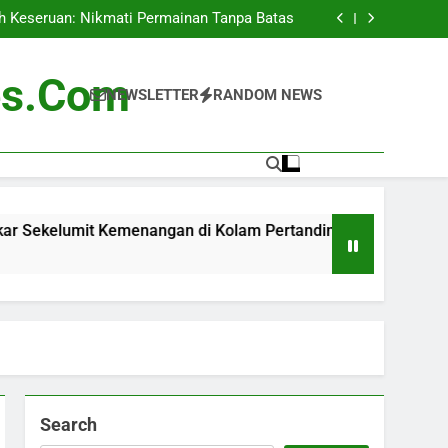
interpretasikan serta Mengulas Data Output
uh Keseruan: Nikmati Permainan Tanpa Batas
 Kemenangan di Kolam Pertandingan Macau
ng dan Risiko dalam Permainan Judi Online
interpretasikan serta Mengulas Data Output
es.com
uh Keseruan: Nikmati Permainan Tanpa Batas
NEWSLETTER
RANDOM NEWS
 Kemenangan di Kolam Pertandingan Macau
ng dan Risiko dalam Permainan Judi Online
mit Kemenangan di Kolam Pertandingan Macau
Mengen
8 Month
Search