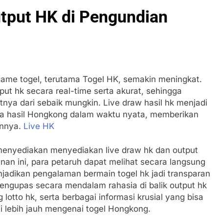
tput HK di Pengundian
p game togel, terutama Togel HK, semakin meningkat.
ut hk secara real-time serta akurat, sehingga
nya dari sebaik mungkin. Live draw hasil hk menjadi
ta hasil Hongkong dalam waktu nyata, memberikan
onnya.
Live HK
menyediakan menyediakan live draw hk dan output
nan ini, para petaruh dapat melihat secara langsung
jadikan pengalaman bermain togel hk jadi transparan
 mengupas secara mendalam rahasia di balik output hk
otto hk, serta berbagai informasi krusial yang bisa
lebih jauh mengenai togel Hongkong.