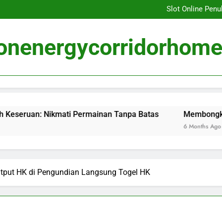
Togel Singapore: Langkah Meng
Slot Online Pen
Membongkar Sekelumit
Mengenal BandarQQ: Pelua
Togel Singapore: Langkah Meng
onenergycorridorhom
Slot Online Pen
Membongkar Sekelumit
Mengenal BandarQQ: Pelua
an: Nikmati Permainan Tanpa Batas
Membongkar Sekelu
6 Months Ago
tput HK di Pengundian Langsung Togel HK