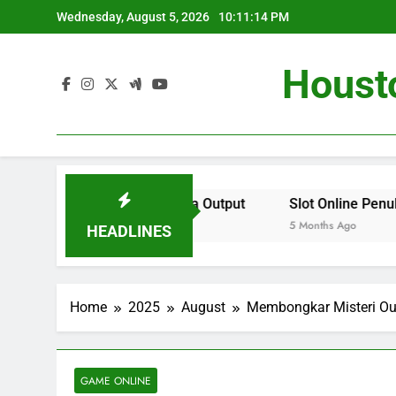
Skip
Wednesday, August 5, 2026
10:11:15 PM
to
content
Houst
n serta Mengulas Data Output
Slot Online Penuh Keseru
5 Months Ago
HEADLINES
Home
2025
August
Membongkar Misteri Ou
GAME ONLINE