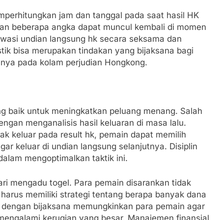
emperhitungkan jam dan tanggal pada saat hasil HK
an beberapa angka dapat muncul kembali di momen
gawasi undian langsung hk secara seksama dan
stik bisa merupakan tindakan yang bijaksana bagi
nnya pada kolam perjudian Hongkong.
g baik untuk meningkatkan peluang menang. Salah
engan menganalisis hasil keluaran di masa lalu.
k keluar pada result hk, pemain dapat memilih
ar keluar di undian langsung selanjutnya. Disiplin
dalam mengoptimalkan taktik ini.
ri mengadu togel. Para pemain disarankan tidak
harus memiliki strategi tentang berapa banyak dana
 dengan bijaksana memungkinkan para pemain agar
k mengalami kerugian yang besar. Manajemen finansial