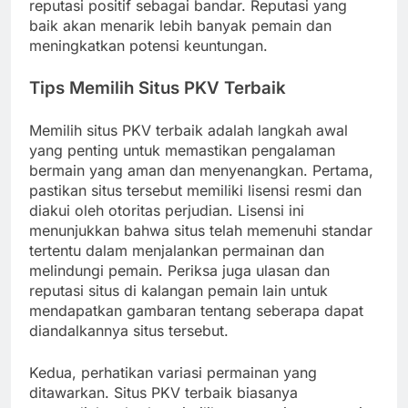
reputasi positif sebagai bandar. Reputasi yang
baik akan menarik lebih banyak pemain dan
meningkatkan potensi keuntungan.
Tips Memilih Situs PKV Terbaik
Memilih situs PKV terbaik adalah langkah awal
yang penting untuk memastikan pengalaman
bermain yang aman dan menyenangkan. Pertama,
pastikan situs tersebut memiliki lisensi resmi dan
diakui oleh otoritas perjudian. Lisensi ini
menunjukkan bahwa situs telah memenuhi standar
tertentu dalam menjalankan permainan dan
melindungi pemain. Periksa juga ulasan dan
reputasi situs di kalangan pemain lain untuk
mendapatkan gambaran tentang seberapa dapat
diandalkannya situs tersebut.
Kedua, perhatikan variasi permainan yang
ditawarkan. Situs PKV terbaik biasanya