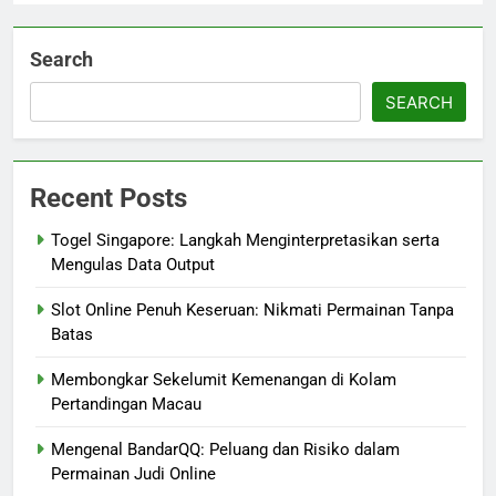
Search
SEARCH
Recent Posts
Togel Singapore: Langkah Menginterpretasikan serta
Mengulas Data Output
Slot Online Penuh Keseruan: Nikmati Permainan Tanpa
Batas
Membongkar Sekelumit Kemenangan di Kolam
Pertandingan Macau
Mengenal BandarQQ: Peluang dan Risiko dalam
Permainan Judi Online