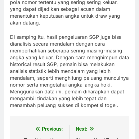
pola nomor tertentu yang sering sering keluar,
yang dapat dijadikan sebagai acuan dalam
menentukan keputusan angka untuk draw yang
akan datang.
Di samping itu, hasil pengeluaran SGP juga bisa
dianalisis secara mendalam dengan cara
memperhatikan seberapa sering masing-masing
angka yang keluar. Dengan cara menghimpun data
historical result SGP, pemain bisa melakukan
analisis statistik lebih mendalam yang lebih
mendalam, seperti menghitung peluang munculnya
nomor serta mengetahui angka-angka hoki.
Menggunakan data ini, pemain diharapkan dapat
mengambil tindakan yang lebih tepat dan
menambah peluang sukses di kompetisi togel.
Previous:
Next:
Post