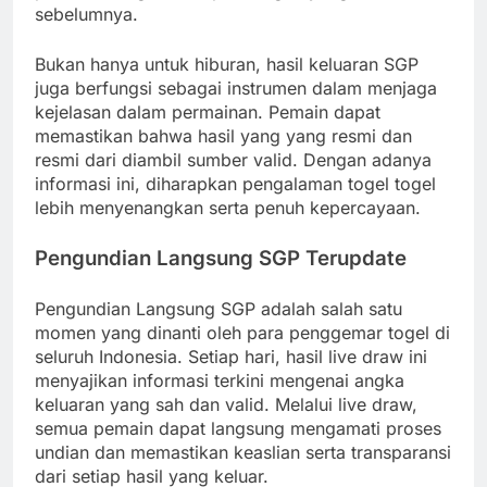
sebelumnya.
Bukan hanya untuk hiburan, hasil keluaran SGP
juga berfungsi sebagai instrumen dalam menjaga
kejelasan dalam permainan. Pemain dapat
memastikan bahwa hasil yang yang resmi dan
resmi dari diambil sumber valid. Dengan adanya
informasi ini, diharapkan pengalaman togel togel
lebih menyenangkan serta penuh kepercayaan.
Pengundian Langsung SGP Terupdate
Pengundian Langsung SGP adalah salah satu
momen yang dinanti oleh para penggemar togel di
seluruh Indonesia. Setiap hari, hasil live draw ini
menyajikan informasi terkini mengenai angka
keluaran yang sah dan valid. Melalui live draw,
semua pemain dapat langsung mengamati proses
undian dan memastikan keaslian serta transparansi
dari setiap hasil yang keluar.