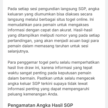
Pada setiap sesi pengundian langsung SGP, angka
keluaran yang diumumkan bisa diakses secara
langsung melalui berbagai situs togel online. Ini
memudahkan para pemain untuk mengakses
informasi dengan cepat dan akurat. Hasil-hasil
yang ditampilkan meliputi nomor yang pada setiap
pertandingan, yang akan menjadi acuan bagi para
pemain dalam memasang taruhan untuk sesi
selanjutnya.
Para penggemar togel perlu selalu memperhatikan
hasil live draw ini, karena informasi yang tepat
waktu sangat penting pada keputusan pemain
dalam bermain. Pastikan untuk selalu mengecek
angka keluar SGP terkini supaya tidak lewat
informasi penting yang dapat mempengaruhi
peluang kemenangan Anda.
Pengamatan Angka Hasil SGP