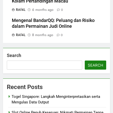
Kolam Pertandingan Macau
RAf4L
6 months ago
0
Mengenal BandarQQ: Peluang dan Risiko
dalam Permainan Judi Online
RAf4L
8 months ago
0
Search
SEARCH
Recent Posts
Togel Singapore: Langkah Menginterpretasikan serta
Mengulas Data Output
Slot Online Penuh Keseruan: Nikmati Permainan Tanpa