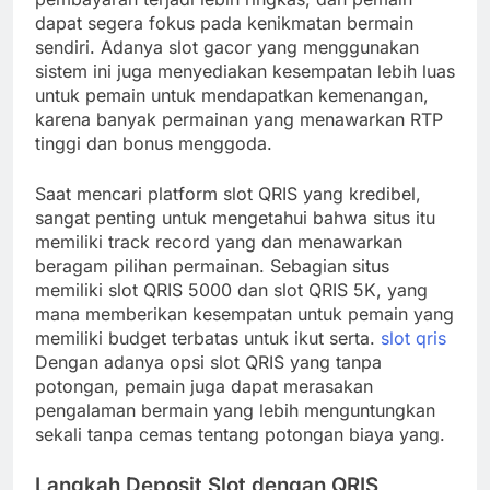
dapat segera fokus pada kenikmatan bermain
sendiri. Adanya slot gacor yang menggunakan
sistem ini juga menyediakan kesempatan lebih luas
untuk pemain untuk mendapatkan kemenangan,
karena banyak permainan yang menawarkan RTP
tinggi dan bonus menggoda.
Saat mencari platform slot QRIS yang kredibel,
sangat penting untuk mengetahui bahwa situs itu
memiliki track record yang dan menawarkan
beragam pilihan permainan. Sebagian situs
memiliki slot QRIS 5000 dan slot QRIS 5K, yang
mana memberikan kesempatan untuk pemain yang
memiliki budget terbatas untuk ikut serta.
slot qris
Dengan adanya opsi slot QRIS yang tanpa
potongan, pemain juga dapat merasakan
pengalaman bermain yang lebih menguntungkan
sekali tanpa cemas tentang potongan biaya yang.
Langkah Deposit Slot dengan QRIS