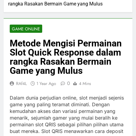
rangka Rasakan Bermain Game yang Mulus
GAME ONLINE
Metode Mengisi Permainan
Slot Quick Response dalam
rangka Rasakan Bermain
Game yang Mulus
0
RAf4L
1 Year Ago
4 Mins
Dalam dunia perjudian online, slot menjadi sejenis
game yang paling teramat diminati. Dengan
kemudahan akses dan variasi permainan yang
menarik, sejumlah gamer yang mulai beralih ke
permainan slot QRIS sebagai pilihan pilihan utama
buat mereka. Slot QRIS menawarkan cara deposit