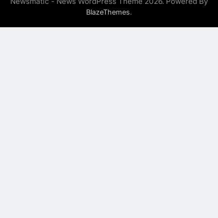
Newsmatic - News WordPress Theme 2026. Powered By
.
BlazeThemes