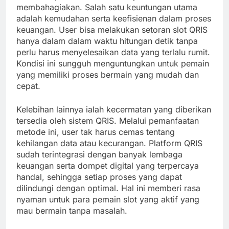
membahagiakan. Salah satu keuntungan utama
adalah kemudahan serta keefisienan dalam proses
keuangan. User bisa melakukan setoran slot QRIS
hanya dalam dalam waktu hitungan detik tanpa
perlu harus menyelesaikan data yang terlalu rumit.
Kondisi ini sungguh menguntungkan untuk pemain
yang memiliki proses bermain yang mudah dan
cepat.
Kelebihan lainnya ialah kecermatan yang diberikan
tersedia oleh sistem QRIS. Melalui pemanfaatan
metode ini, user tak harus cemas tentang
kehilangan data atau kecurangan. Platform QRIS
sudah terintegrasi dengan banyak lembaga
keuangan serta dompet digital yang terpercaya
handal, sehingga setiap proses yang dapat
dilindungi dengan optimal. Hal ini memberi rasa
nyaman untuk para pemain slot yang aktif yang
mau bermain tanpa masalah.