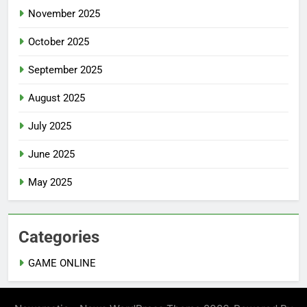
November 2025
October 2025
September 2025
August 2025
July 2025
June 2025
May 2025
Categories
GAME ONLINE