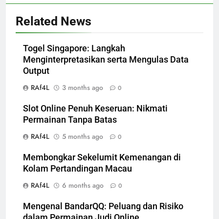
Related News
Togel Singapore: Langkah
Menginterpretasikan serta Mengulas Data
Output
RAf4L
3 months ago
0
Slot Online Penuh Keseruan: Nikmati
Permainan Tanpa Batas
RAf4L
5 months ago
0
Membongkar Sekelumit Kemenangan di
Kolam Pertandingan Macau
RAf4L
6 months ago
0
Mengenal BandarQQ: Peluang dan Risiko
dalam Permainan Judi Online