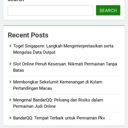
SEARCH
Recent Posts
Togel Singapore: Langkah Menginterpretasikan serta
Mengulas Data Output
Slot Online Penuh Keseruan: Nikmati Permainan Tanpa
Batas
Membongkar Sekelumit Kemenangan di Kolam
Pertandingan Macau
Mengenal BandarQQ: Peluang dan Risiko dalam
Permainan Judi Online
BandarQQ: Tempat Terbaik untuk Permainan Pkv