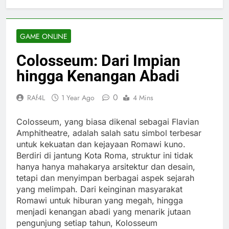
GAME ONLINE
Colosseum: Dari Impian
hingga Kenangan Abadi
0
RAf4L
1 Year Ago
4 Mins
Colosseum, yang biasa dikenal sebagai Flavian
Amphitheatre, adalah salah satu simbol terbesar
untuk kekuatan dan kejayaan Romawi kuno.
Berdiri di jantung Kota Roma, struktur ini tidak
hanya hanya mahakarya arsitektur dan desain,
tetapi dan menyimpan berbagai aspek sejarah
yang melimpah. Dari keinginan masyarakat
Romawi untuk hiburan yang megah, hingga
menjadi kenangan abadi yang menarik jutaan
pengunjung setiap tahun, Kolosseum