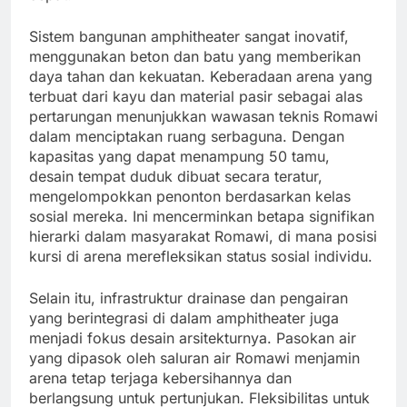
Sistem bangunan amphitheater sangat inovatif,
menggunakan beton dan batu yang memberikan
daya tahan dan kekuatan. Keberadaan arena yang
terbuat dari kayu dan material pasir sebagai alas
pertarungan menunjukkan wawasan teknis Romawi
dalam menciptakan ruang serbaguna. Dengan
kapasitas yang dapat menampung 50 tamu,
desain tempat duduk dibuat secara teratur,
mengelompokkan penonton berdasarkan kelas
sosial mereka. Ini mencerminkan betapa signifikan
hierarki dalam masyarakat Romawi, di mana posisi
kursi di arena merefleksikan status sosial individu.
Selain itu, infrastruktur drainase dan pengairan
yang berintegrasi di dalam amphitheater juga
menjadi fokus desain arsitekturnya. Pasokan air
yang dipasok oleh saluran air Romawi menjamin
arena tetap terjaga kebersihannya dan
berlangsung untuk pertunjukan. Fleksibilitas untuk