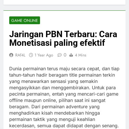
GAME ONLINE
Jaringan PBN Terbaru: Cara
Monetisasi paling efektif
0
RAf4L
1 Year Ago
4 Mins
Dunia permainan terus maju secara cepat, dan tiap
tahun-tahun hadir beragam title permainan terkin
yang menawarkan sensasi yang semakin
mengasyikkan dan menggembirakan. Untuk para
pecinta permainan, entah yang mencari-cari game
offline maupun online, pilihan saat ini sangat
beragam. Dari permainan adventure yang
menghadirkan kisah mendebarkan hingga
permainan taktik yang menguji keahlian
kecerdasan, semua dapat didapat dengan senang.