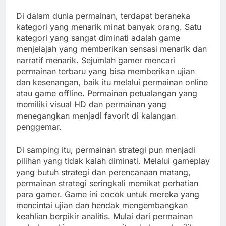
Di dalam dunia permainan, terdapat beraneka
kategori yang menarik minat banyak orang. Satu
kategori yang sangat diminati adalah game
menjelajah yang memberikan sensasi menarik dan
narratif menarik. Sejumlah gamer mencari
permainan terbaru yang bisa memberikan ujian
dan kesenangan, baik itu melalui permainan online
atau game offline. Permainan petualangan yang
memiliki visual HD dan permainan yang
menegangkan menjadi favorit di kalangan
penggemar.
Di samping itu, permainan strategi pun menjadi
pilihan yang tidak kalah diminati. Melalui gameplay
yang butuh strategi dan perencanaan matang,
permainan strategi seringkali memikat perhatian
para gamer. Game ini cocok untuk mereka yang
mencintai ujian dan hendak mengembangkan
keahlian berpikir analitis. Mulai dari permainan