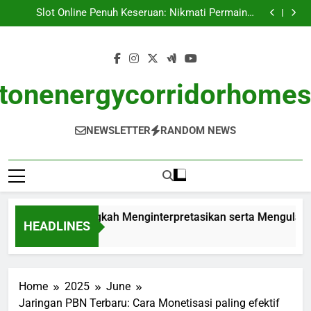
Togel Singapore: Langkah Menginterpretasikan serta
Skip
Mengulas Data Output
Slot Online Penuh Keseruan: Nikmati Permainan
to
Tanpa Batas
Membongkar Sekelumit Kemenangan di Kolam
Pertandingan Macau
Mengenal BandarQQ: Peluang dan Risiko dalam
content
Permainan Judi Online
Togel Singapore: Langkah Menginterpretasikan serta
Mengulas Data Output
Slot Online Penuh Keseruan: Nikmati Permainan
Tanpa Batas
Membongkar Sekelumit Kemenangan di Kolam
tonenergycorridorhome
Pertandingan Macau
Mengenal BandarQQ: Peluang dan Risiko dalam
Permainan Judi Online
NEWSLETTER
RANDOM NEWS
l Singapore: Langkah Menginterpretasikan serta Mengulas Da
HEADLINES
ths Ago
Home
2025
June
Jaringan PBN Terbaru: Cara Monetisasi paling efektif