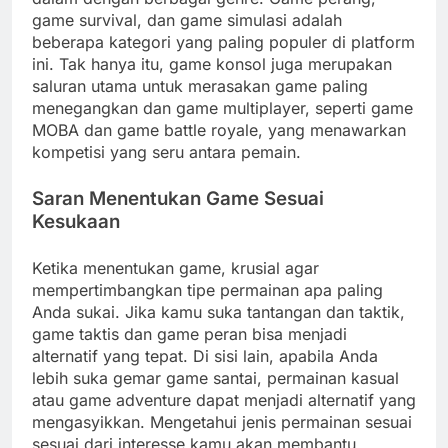
game survival, dan game simulasi adalah
beberapa kategori yang paling populer di platform
ini. Tak hanya itu, game konsol juga merupakan
saluran utama untuk merasakan game paling
menegangkan dan game multiplayer, seperti game
MOBA dan game battle royale, yang menawarkan
kompetisi yang seru antara pemain.
Saran Menentukan Game Sesuai
Kesukaan
Ketika menentukan game, krusial agar
mempertimbangkan tipe permainan apa paling
Anda sukai. Jika kamu suka tantangan dan taktik,
game taktis dan game peran bisa menjadi
alternatif yang tepat. Di sisi lain, apabila Anda
lebih suka gemar game santai, permainan kasual
atau game adventure dapat menjadi alternatif yang
mengasyikkan. Mengetahui jenis permainan sesuai
sesuai dari interesse kamu akan membantu