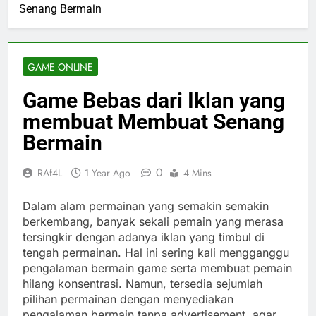
Senang Bermain
GAME ONLINE
Game Bebas dari Iklan yang
membuat Membuat Senang
Bermain
0
RAf4L
1 Year Ago
4 Mins
Dalam alam permainan yang semakin semakin
berkembang, banyak sekali pemain yang merasa
tersingkir dengan adanya iklan yang timbul di
tengah permainan. Hal ini sering kali mengganggu
pengalaman bermain game serta membuat pemain
hilang konsentrasi. Namun, tersedia sejumlah
pilihan permainan dengan menyediakan
pengalaman bermain tanpa advertisement, agar