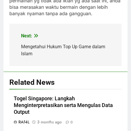
permainan yg tidak ada iklan yg ada saat ini, anda
bisa merasakan waktu bermain dengan lebih
banyak nyaman tanpa ada gangguan.
Next:
Post
navigation
Mengetahui Hukum Top Up Game dalam
Islam
Related News
Togel Singapore: Langkah
Menginterpretasikan serta Mengulas Data
Output
RAf4L
3 months ago
0