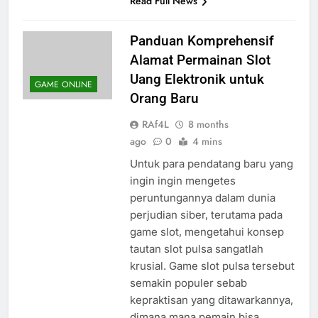
Read Full News
Panduan Komprehensif
Alamat Permainan Slot
Uang Elektronik untuk
GAME ONLINE
Orang Baru
RAf4L
8 months
ago
0
4 mins
Untuk para pendatang baru yang
ingin ingin mengetes
peruntungannya dalam dunia
perjudian siber, terutama pada
game slot, mengetahui konsep
tautan slot pulsa sangatlah
krusial. Game slot pulsa tersebut
semakin populer sebab
kepraktisan yang ditawarkannya,
dimana mana pemain bisa