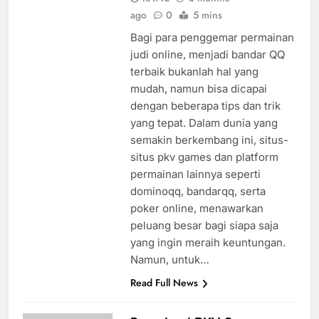
ago
0
5 mins
Bagi para penggemar permainan
judi online, menjadi bandar QQ
terbaik bukanlah hal yang
mudah, namun bisa dicapai
dengan beberapa tips dan trik
yang tepat. Dalam dunia yang
semakin berkembang ini, situs-
situs pkv games dan platform
permainan lainnya seperti
dominoqq, bandarqq, serta
poker online, menawarkan
peluang besar bagi siapa saja
yang ingin meraih keuntungan.
Namun, untuk…
Read Full News