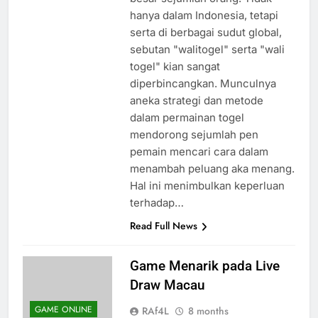
hanya dalam Indonesia, tetapi
serta di berbagai sudut global,
sebutan "walitogel" serta "wali
togel" kian sangat
diperbincangkan. Munculnya
aneka strategi dan metode
dalam permainan togel
mendorong sejumlah pen
pemain mencari cara dalam
menambah peluang aka menang.
Hal ini menimbulkan keperluan
terhadap…
Read Full News
Game Menarik pada Live
Draw Macau
GAME ONLINE
RAf4L
8 months