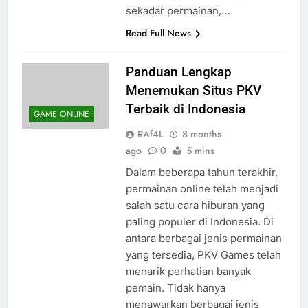
sekadar permainan,…
Read Full News
Panduan Lengkap
Menemukan Situs PKV
Terbaik di Indonesia
GAME ONLINE
RAf4L
8 months
ago
0
5 mins
Dalam beberapa tahun terakhir,
permainan online telah menjadi
salah satu cara hiburan yang
paling populer di Indonesia. Di
antara berbagai jenis permainan
yang tersedia, PKV Games telah
menarik perhatian banyak
pemain. Tidak hanya
menawarkan berbagai jenis