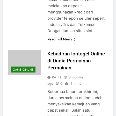
melakukan deposit
menggunakan kredit dari
provider telepon seluler seperti
Indosat, Tri, dan Telkomsel.
Dengan jumlah situs slot…
Read Full News
Kehadiran Iontogel Online
di Dunia Permainan
Permainan
GAME ONLINE
RAf4L
8 months
ago
0
4 mins
Beberapa tahun terakhir ini,
dunia permainan online sudah
menyaksikan kemajuan yang
cepat sekali. Salah satu