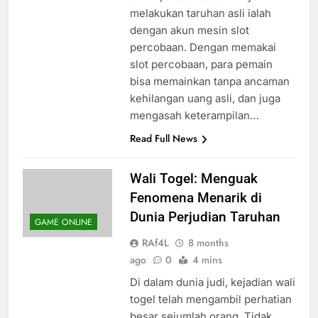
melakukan taruhan asli ialah
dengan akun mesin slot
percobaan. Dengan memakai
slot percobaan, para pemain
bisa memainkan tanpa ancaman
kehilangan uang asli, dan juga
mengasah keterampilan…
Read Full News
Wali Togel: Menguak
Fenomena Menarik di
Dunia Perjudian Taruhan
GAME ONLINE
RAf4L
8 months
ago
0
4 mins
Di dalam dunia judi, kejadian wali
togel telah mengambil perhatian
besar sejumlah orang. Tidak